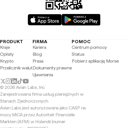
PRODUKT
FIRMA
POMOC
Kraje
Kariera
Centrum pomocy
Opłaty
Blog
Status
Krypto
Prasa
Pobierz aplikację Morse
Przelicznik walut
Dokumenty prawne
Ujawnienia
© 2026 Avian Labs, Inc
Zarejestrowana firma usług pieniężnych w
Stanach Zjednoczonych
Avian Labs jest autoryzowana jako CASP na
mocy MiCA przez Autoriteit Financiële
Markten (AFM) w Holandii (numer