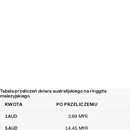
Tabela przeliczeń dolara australijskiego na ringgita
malezyjskiego
KWOTA
PO PRZELICZENIU
Tabela przeliczeń dolara australijskiego na ringgita malezyjskiego
1
AUD
2
,89
MYR
5
AUD
14
,45
MYR