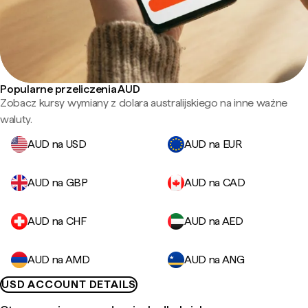
Popularne przeliczenia AUD
Zobacz kursy wymiany z dolara australijskiego na inne ważne
waluty.
AUD na USD
AUD na EUR
AUD na GBP
AUD na CAD
AUD na CHF
AUD na AED
AUD na AMD
AUD na ANG
USD ACCOUNT DETAILS