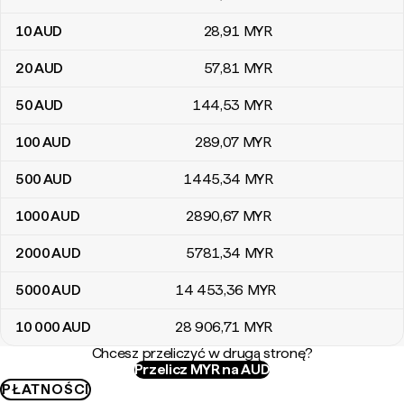
10
AUD
28
,91
MYR
20
AUD
57
,81
MYR
50
AUD
144
,53
MYR
100
AUD
289
,07
MYR
500
AUD
1445
,34
MYR
1000
AUD
2890
,67
MYR
2000
AUD
5781
,34
MYR
5000
AUD
14 453
,36
MYR
10 000
AUD
28 906
,71
MYR
Chcesz przeliczyć w drugą stronę?
Przelicz MYR na AUD
PŁATNOŚCI