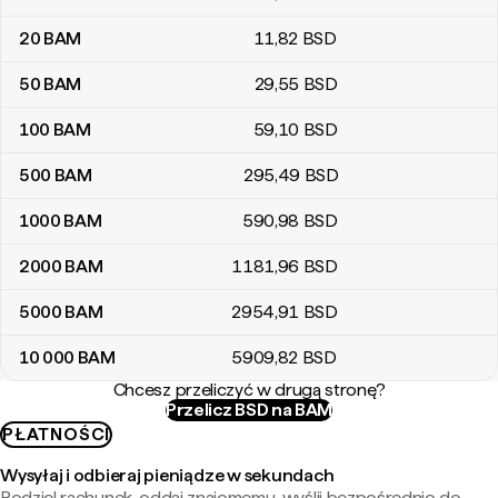
20
BAM
11
,82
BSD
50
BAM
29
,55
BSD
100
BAM
59
,10
BSD
500
BAM
295
,49
BSD
1000
BAM
590
,98
BSD
2000
BAM
1181
,96
BSD
5000
BAM
2954
,91
BSD
10 000
BAM
5909
,82
BSD
Chcesz przeliczyć w drugą stronę?
Przelicz BSD na BAM
PŁATNOŚCI
Wysyłaj i odbieraj pieniądze w sekundach
Podziel rachunek, oddaj znajomemu, wyślij bezpośrednio do