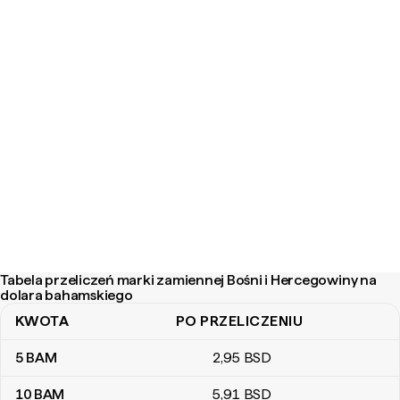
Tabela przeliczeń marki zamiennej Bośni i Hercegowiny na
dolara bahamskiego
KWOTA
PO PRZELICZENIU
Tabela przeliczeń marki zamiennej Bośni i Hercegowiny na dolar
5
BAM
2
,95
BSD
10
BAM
5
,91
BSD