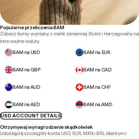
Popularne przeliczenia BAM
Zobacz kursy wymiany z marki zamiennej Bośni i Hercegowiny na
inne ważne waluty.
BAM na USD
BAM na EUR
BAM na GBP
BAM na CAD
BAM na AUD
BAM na CHF
BAM na AED
BAM na AMD
USD ACCOUNT DETAILS
Otrzymywaj wynagrodzenie skądkolwiek
Udostępnij szczegóły konta USD, EUR, MXN i BRL klientom i