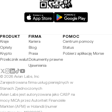
PRODUKT
FIRMA
POMOC
Kraje
Kariera
Centrum pomocy
Opłaty
Blog
Status
Krypto
Prasa
Pobierz aplikację Morse
Przelicznik walut
Dokumenty prawne
Ujawnienia
© 2026 Avian Labs, Inc
Zarejestrowana firma usług pieniężnych w
Stanach Zjednoczonych
Avian Labs jest autoryzowana jako CASP na
mocy MiCA przez Autoriteit Financiële
Markten (AFM) w Holandii (numer