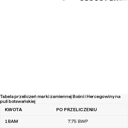
Tabela przeliczeń marki zamiennej Bośni i Hercegowiny na
puli botswańskiej
KWOTA
PO PRZELICZENIU
Tabela przeliczeń marki zamiennej Bośni i Hercegowiny na puli b
1
BAM
7
,75
BWP