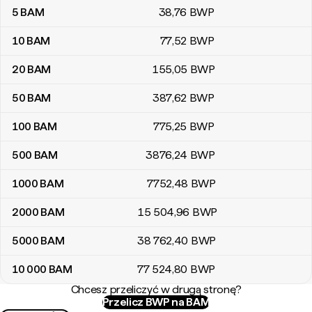
5
BAM
38
,76
BWP
10
BAM
77
,52
BWP
20
BAM
155
,05
BWP
50
BAM
387
,62
BWP
100
BAM
775
,25
BWP
500
BAM
3876
,24
BWP
1000
BAM
7752
,48
BWP
2000
BAM
15 504
,96
BWP
5000
BAM
38 762
,40
BWP
10 000
BAM
77 524
,80
BWP
Chcesz przeliczyć w drugą stronę?
Przelicz BWP na BAM