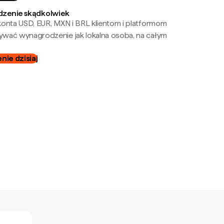
zenie skądkolwiek
onta USD, EUR, MXN i BRL klientom i platformom
wać wynagrodzenie jak lokalna osoba, na całym
ie dzisiaj