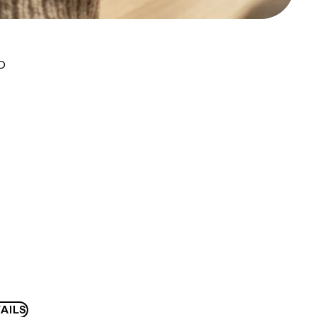
D
AILS