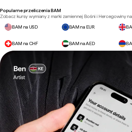
Popularne przeliczenia BAM
Zobacz kursy wymiany z marki zamiennej Bośni i Hercegowiny na
BAM na USD
BAM na EUR
BA
BAM na CHF
BAM na AED
BA