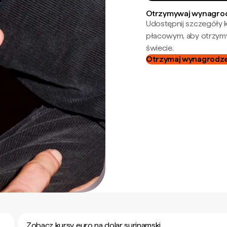
Otrzymywaj wynagrod
Udostępnij szczegóły k
płacowym, aby otrzymy
świecie.
Otrzymaj wynagrodzen
Zobacz kursy euro na dolar surinamski