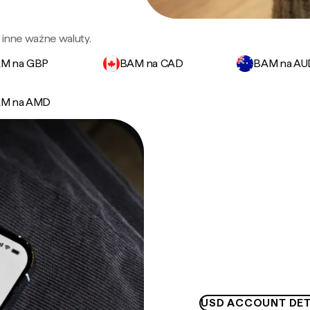
 inne ważne waluty.
M na GBP
BAM na CAD
BAM na AU
M na AMD
USD ACCOUNT DET