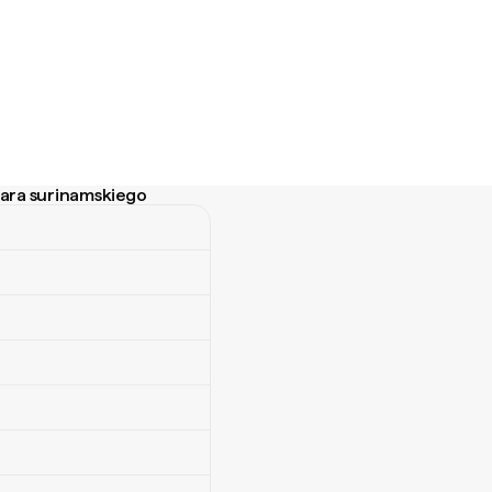
lara surinamskiego
 surinamskiego