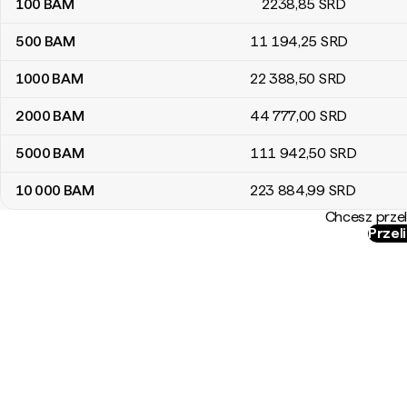
100
BAM
2238
,85
SRD
500
BAM
11 194
,25
SRD
1000
BAM
22 388
,50
SRD
2000
BAM
44 777
,00
SRD
5000
BAM
111 942
,50
SRD
10 000
BAM
223 884
,99
SRD
Chcesz przel
Przel