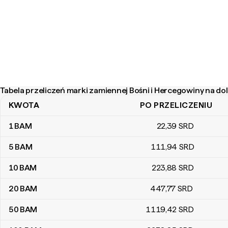
Tabela przeliczeń marki zamiennej Bośni i Hercegowiny na do
KWOTA
PO PRZELICZENIU
Tabela przeliczeń marki zamiennej Bośni i Hercegowiny na dolara
1
BAM
22
,39
SRD
5
BAM
111
,94
SRD
10
BAM
223
,88
SRD
20
BAM
447
,77
SRD
50
BAM
1119
,42
SRD