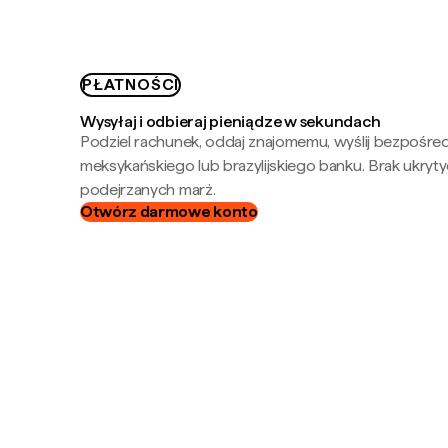
PŁATNOŚCI
Wysyłaj i odbieraj pieniądze w sekundach
Podziel rachunek, oddaj znajomemu, wyślij bezpośre
meksykańskiego lub brazylijskiego banku. Brak ukryty
podejrzanych marż.
Otwórz darmowe konto