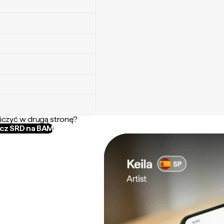
iczyć w drugą stronę?
icz SRD na BAM