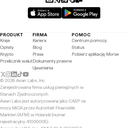
PRODUKT
FIRMA
POMOC
Kraje
Kariera
Centrum pomocy
Opłaty
Blog
Status
Krypto
Prasa
Pobierz aplikację Morse
Przelicznik walut
Dokumenty prawne
Ujawnienia
© 2026 Avian Labs, Inc
Zarejestrowana firma usług pieniężnych w
Stanach Zjednoczonych
Avian Labs jest autoryzowana jako CASP na
mocy MiCA przez Autoriteit Financiële
Markten (AFM) w Holandii (numer
rejestracyjny 41000005).