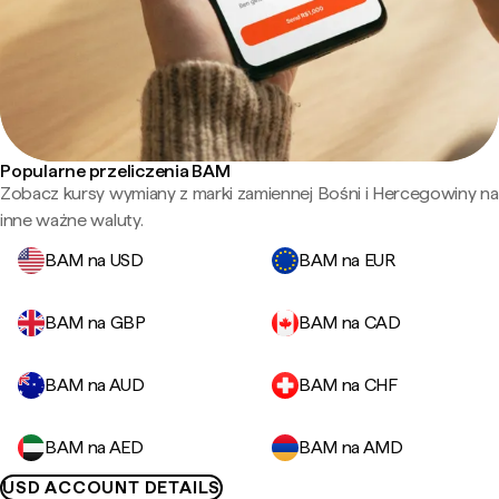
Popularne przeliczenia BAM
Zobacz kursy wymiany z marki zamiennej Bośni i Hercegowiny na
inne ważne waluty.
BAM na USD
BAM na EUR
BAM na GBP
BAM na CAD
BAM na AUD
BAM na CHF
BAM na AED
BAM na AMD
USD ACCOUNT DETAILS