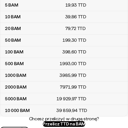
5
BAM
19
,93
TTD
10
BAM
39
,86
TTD
20
BAM
79
,72
TTD
50
BAM
199
,30
TTD
100
BAM
398
,60
TTD
500
BAM
1993
,00
TTD
1000
BAM
3985
,99
TTD
2000
BAM
7971
,99
TTD
5000
BAM
19 929
,97
TTD
10 000
BAM
39 859
,94
TTD
Chcesz przeliczyć w drugą stronę?
Przelicz TTD na BAM