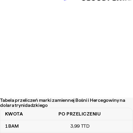
Tabela przeliczeń marki zamiennej Bośni i Hercegowiny na
dolara trynidadzkiego
KWOTA
PO PRZELICZENIU
Tabela przeliczeń marki zamiennej Bośni i Hercegowiny na dolara
1
BAM
3
,99
TTD