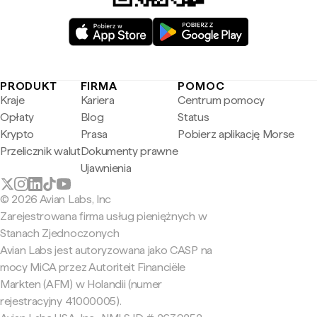
PRODUKT
FIRMA
POMOC
Kraje
Kariera
Centrum pomocy
Opłaty
Blog
Status
Krypto
Prasa
Pobierz aplikację Morse
Przelicznik walut
Dokumenty prawne
Ujawnienia
© 2026 Avian Labs, Inc
Zarejestrowana firma usług pieniężnych w
Stanach Zjednoczonych
Avian Labs jest autoryzowana jako CASP na
mocy MiCA przez Autoriteit Financiële
Markten (AFM) w Holandii (numer
rejestracyjny 41000005).