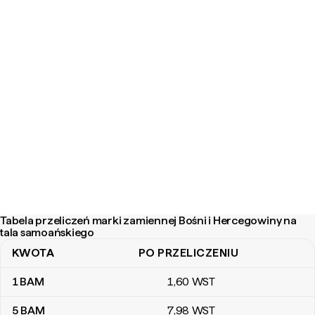
Tabela przeliczeń marki zamiennej Bośni i Hercegowiny na
tala samoańskiego
KWOTA
PO PRZELICZENIU
Tabela przeliczeń marki zamiennej Bośni i Hercegowiny na tala 
1
BAM
1
,60
WST
5
BAM
7
,98
WST