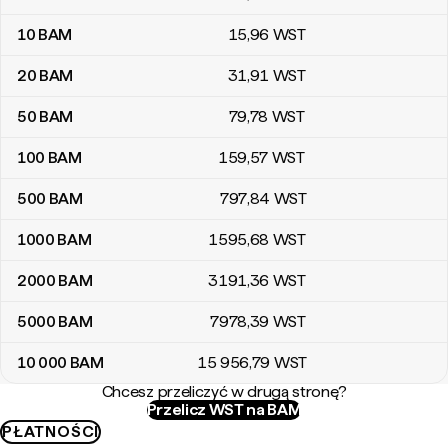
10
BAM
15
,96
WST
20
BAM
31
,91
WST
50
BAM
79
,78
WST
100
BAM
159
,57
WST
500
BAM
797
,84
WST
1000
BAM
1595
,68
WST
2000
BAM
3191
,36
WST
5000
BAM
7978
,39
WST
10 000
BAM
15 956
,79
WST
Chcesz przeliczyć w drugą stronę?
Przelicz WST na BAM
PŁATNOŚCI