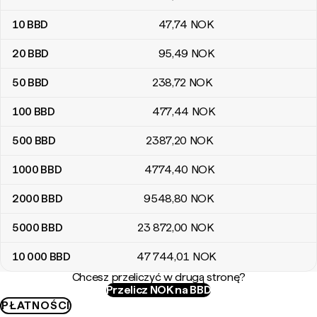
10
BBD
47
,74
NOK
20
BBD
95
,49
NOK
50
BBD
238
,72
NOK
100
BBD
477
,44
NOK
500
BBD
2387
,20
NOK
1000
BBD
4774
,40
NOK
2000
BBD
9548
,80
NOK
5000
BBD
23 872
,00
NOK
10 000
BBD
47 744
,01
NOK
Chcesz przeliczyć w drugą stronę?
Przelicz NOK na BBD
PŁATNOŚCI