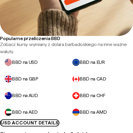
Popularne przeliczenia BBD
Zobacz kursy wymiany z dolara barbadoskiego na inne ważne
waluty.
BBD na USD
BBD na EUR
BBD na GBP
BBD na CAD
BBD na AUD
BBD na CHF
BBD na AED
BBD na AMD
USD ACCOUNT DETAILS