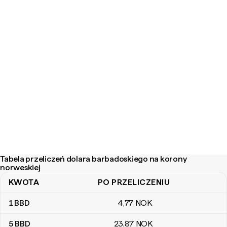
Tabela przeliczeń dolara barbadoskiego na korony
norweskiej
KWOTA
PO PRZELICZENIU
Tabela przeliczeń dolara barbadoskiego na korony norweskiej
1
BBD
4
,77
NOK
5
BBD
23
,87
NOK