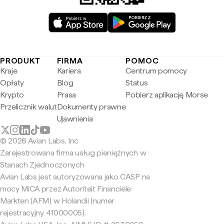
PRODUKT
FIRMA
POMOC
Kraje
Kariera
Centrum pomocy
Opłaty
Blog
Status
Krypto
Prasa
Pobierz aplikację Morse
Przelicznik walut
Dokumenty prawne
Ujawnienia
© 2026 Avian Labs, Inc
Zarejestrowana firma usług pieniężnych w
Stanach Zjednoczonych
Avian Labs jest autoryzowana jako CASP na
mocy MiCA przez Autoriteit Financiële
Markten (AFM) w Holandii (numer
rejestracyjny 41000005).