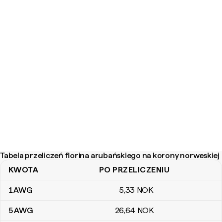
Tabela przeliczeń florina arubańskiego na korony norweskiej
KWOTA
PO PRZELICZENIU
Tabela przeliczeń florina arubańskiego na korony norweskiej
1
AWG
5
,33
NOK
5
AWG
26
,64
NOK