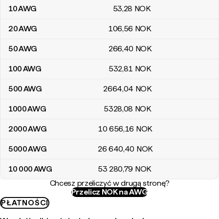
10
AWG
53
,28
NOK
20
AWG
106
,56
NOK
50
AWG
266
,40
NOK
100
AWG
532
,81
NOK
500
AWG
2664
,04
NOK
1000
AWG
5328
,08
NOK
2000
AWG
10 656
,16
NOK
5000
AWG
26 640
,40
NOK
10 000
AWG
53 280
,79
NOK
Chcesz przeliczyć w drugą stronę?
Przelicz NOK na AWG
PŁATNOŚCI