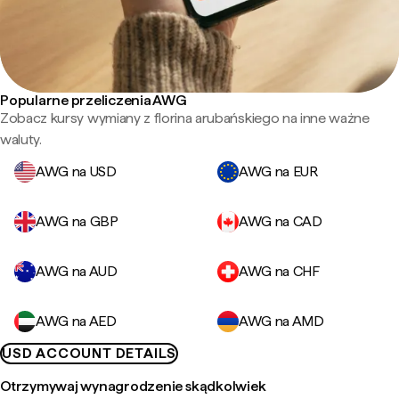
Popularne przeliczenia AWG
Zobacz kursy wymiany z florina arubańskiego na inne ważne
waluty.
AWG na USD
AWG na EUR
AWG na GBP
AWG na CAD
AWG na AUD
AWG na CHF
AWG na AED
AWG na AMD
USD ACCOUNT DETAILS
Otrzymywaj wynagrodzenie skądkolwiek