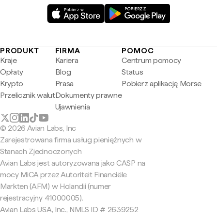
PRODUKT
FIRMA
POMOC
Kraje
Kariera
Centrum pomocy
Opłaty
Blog
Status
Krypto
Prasa
Pobierz aplikację Morse
Przelicznik walut
Dokumenty prawne
Ujawnienia
© 2026 Avian Labs, Inc
Zarejestrowana firma usług pieniężnych w
Stanach Zjednoczonych
Avian Labs jest autoryzowana jako CASP na
mocy MiCA przez Autoriteit Financiële
Markten (AFM) w Holandii (numer
rejestracyjny 41000005).
Avian Labs USA, Inc., NMLS ID # 2639252