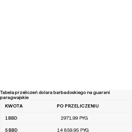
Tabela przeliczeń dolara barbadoskiego na guarani
paragwajskie
KWOTA
PO PRZELICZENIU
Tabela przeliczeń dolara barbadoskiego na guarani paragwajskie
1
BBD
2971
,99
PYG
5
BBD
14 859
,95
PYG