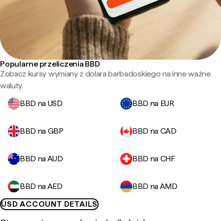
Popularne przeliczenia BBD
Zobacz kursy wymiany z dolara barbadoskiego na inne ważne
waluty.
BBD na USD
BBD na EUR
BBD na GBP
BBD na CAD
BBD na AUD
BBD na CHF
BBD na AED
BBD na AMD
USD ACCOUNT DETAILS