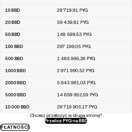
10
BBD
29 719
,91
PYG
20
BBD
59 439
,81
PYG
50
BBD
148 599
,53
PYG
100
BBD
297 199
,05
PYG
500
BBD
1 485 995
,26
PYG
1000
BBD
2 971 990
,52
PYG
2000
BBD
5 943 981
,03
PYG
5000
BBD
14 859 952
,59
PYG
10 000
BBD
29 719 905
,17
PYG
Chcesz przeliczyć w drugą stronę?
Przelicz PYG na BBD
PŁATNOŚCI