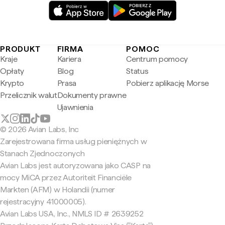
PRODUKT
FIRMA
POMOC
Kraje
Kariera
Centrum pomocy
Opłaty
Blog
Status
Krypto
Prasa
Pobierz aplikację Morse
Przelicznik walut
Dokumenty prawne
Ujawnienia
© 2026 Avian Labs, Inc
Zarejestrowana firma usług pieniężnych w
Stanach Zjednoczonych
Avian Labs jest autoryzowana jako CASP na
mocy MiCA przez Autoriteit Financiële
Markten (AFM) w Holandii (numer
rejestracyjny 41000005).
Avian Labs USA, Inc., NMLS ID # 2639252