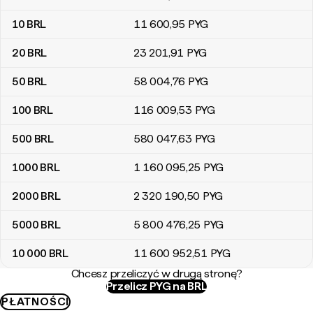
10
BRL
11 600
,95
PYG
20
BRL
23 201
,91
PYG
50
BRL
58 004
,76
PYG
100
BRL
116 009
,53
PYG
500
BRL
580 047
,63
PYG
1000
BRL
1 160 095
,25
PYG
2000
BRL
2 320 190
,50
PYG
5000
BRL
5 800 476
,25
PYG
10 000
BRL
11 600 952
,51
PYG
Chcesz przeliczyć w drugą stronę?
Przelicz PYG na BRL
PŁATNOŚCI