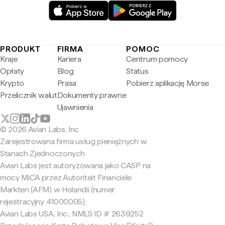
PRODUKT
FIRMA
POMOC
Kraje
Kariera
Centrum pomocy
Opłaty
Blog
Status
Krypto
Prasa
Pobierz aplikację Morse
Przelicznik walut
Dokumenty prawne
Ujawnienia
© 2026 Avian Labs, Inc
Zarejestrowana firma usług pieniężnych w
Stanach Zjednoczonych
Avian Labs jest autoryzowana jako CASP na
mocy MiCA przez Autoriteit Financiële
Markten (AFM) w Holandii (numer
rejestracyjny 41000005).
Avian Labs USA, Inc., NMLS ID # 2639252