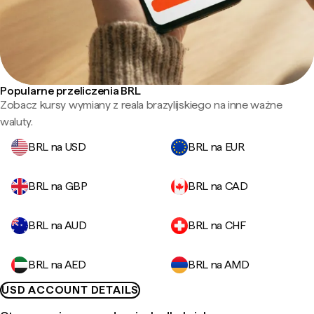
Popularne przeliczenia BRL
Zobacz kursy wymiany z reala brazylijskiego na inne ważne
waluty.
BRL na USD
BRL na EUR
BRL na GBP
BRL na CAD
BRL na AUD
BRL na CHF
BRL na AED
BRL na AMD
USD ACCOUNT DETAILS