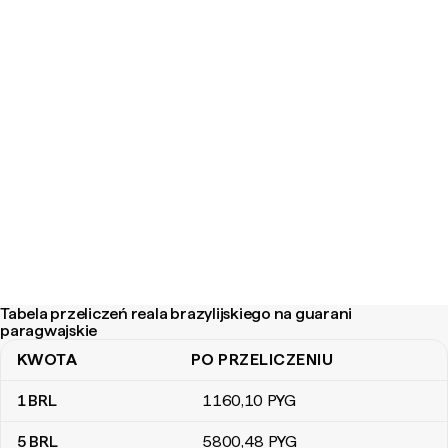
Tabela przeliczeń reala brazylijskiego na guarani
paragwajskie
KWOTA
PO PRZELICZENIU
Tabela przeliczeń reala brazylijskiego na guarani paragwajskie
1
BRL
1160
,10
PYG
5
BRL
5800
,48
PYG