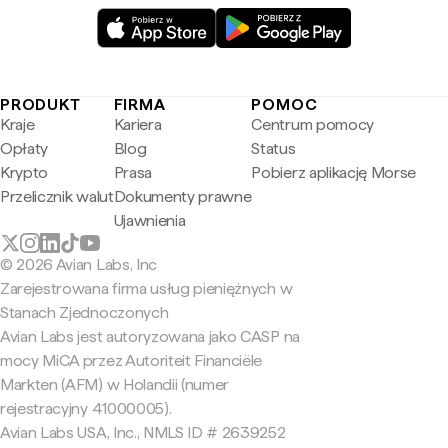
PRODUKT
FIRMA
POMOC
Kraje
Kariera
Centrum pomocy
Opłaty
Blog
Status
Krypto
Prasa
Pobierz aplikację Morse
Przelicznik walut
Dokumenty prawne
Ujawnienia
© 2026 Avian Labs, Inc
Zarejestrowana firma usług pieniężnych w
Stanach Zjednoczonych
Avian Labs jest autoryzowana jako CASP na
mocy MiCA przez Autoriteit Financiële
Markten (AFM) w Holandii (numer
rejestracyjny 41000005).
Avian Labs USA, Inc., NMLS ID # 2639252