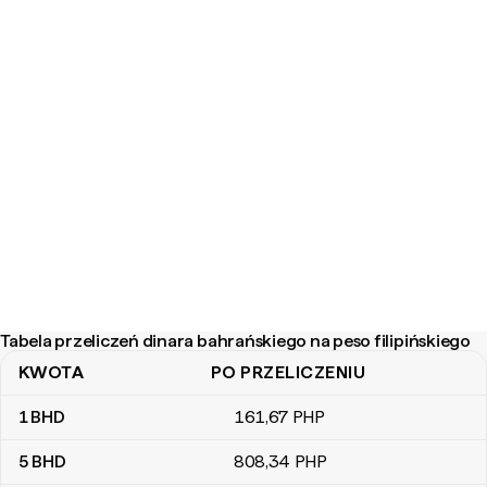
Tabela przeliczeń dinara bahrańskiego na peso filipińskiego
KWOTA
PO PRZELICZENIU
Tabela przeliczeń dinara bahrańskiego na peso filipińskiego
1
BHD
161
,67
PHP
5
BHD
808
,34
PHP