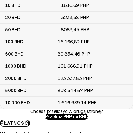
10
BHD
1616
,69
PHP
20
BHD
3233
,38
PHP
50
BHD
8083
,45
PHP
100
BHD
16 166
,89
PHP
500
BHD
80 834
,46
PHP
1000
BHD
161 668
,91
PHP
2000
BHD
323 337
,83
PHP
5000
BHD
808 344
,57
PHP
10 000
BHD
1 616 689
,14
PHP
Chcesz przeliczyć w drugą stronę?
Przelicz PHP na BHD
PŁATNOŚCI