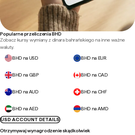
Popularne przeliczenia BHD
Zobacz kursy wymiany z dinara bahrańskiego na inne ważne
waluty.
BHD na USD
BHD na EUR
BHD na GBP
BHD na CAD
BHD na AUD
BHD na CHF
BHD na AED
BHD na AMD
USD ACCOUNT DETAILS
Otrzymywaj wynagrodzenie skądkolwiek