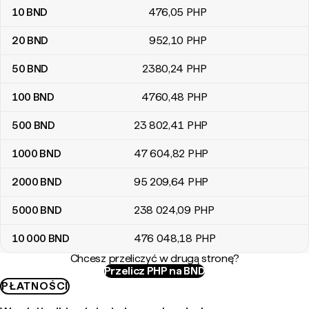
10
BND
476
,05
PHP
20
BND
952
,10
PHP
50
BND
2380
,24
PHP
100
BND
4760
,48
PHP
500
BND
23 802
,41
PHP
1000
BND
47 604
,82
PHP
2000
BND
95 209
,64
PHP
5000
BND
238 024
,09
PHP
10 000
BND
476 048
,18
PHP
Chcesz przeliczyć w drugą stronę?
Przelicz PHP na BND
PŁATNOŚCI