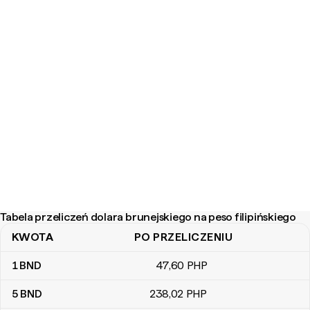
Tabela przeliczeń dolara brunejskiego na peso filipińskiego
KWOTA
PO PRZELICZENIU
Tabela przeliczeń dolara brunejskiego na peso filipińskiego
1
BND
47
,60
PHP
5
BND
238
,02
PHP