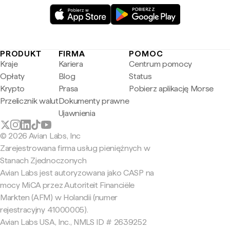
PRODUKT
FIRMA
POMOC
Kraje
Kariera
Centrum pomocy
Opłaty
Blog
Status
Krypto
Prasa
Pobierz aplikację Morse
Przelicznik walut
Dokumenty prawne
Ujawnienia
© 2026 Avian Labs, Inc
Zarejestrowana firma usług pieniężnych w
Stanach Zjednoczonych
Avian Labs jest autoryzowana jako CASP na
mocy MiCA przez Autoriteit Financiële
Markten (AFM) w Holandii (numer
rejestracyjny 41000005).
Avian Labs USA, Inc., NMLS ID # 2639252