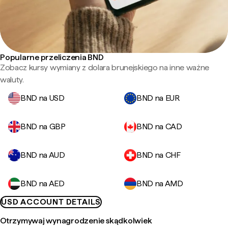
Popularne przeliczenia BND
Zobacz kursy wymiany z dolara brunejskiego na inne ważne
waluty.
BND na USD
BND na EUR
BND na GBP
BND na CAD
BND na AUD
BND na CHF
BND na AED
BND na AMD
USD ACCOUNT DETAILS
Otrzymywaj wynagrodzenie skądkolwiek