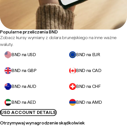
Popularne przeliczenia BND
Zobacz kursy wymiany z dolara brunejskiego na inne ważne
waluty.
BND na USD
BND na EUR
BND na GBP
BND na CAD
BND na AUD
BND na CHF
BND na AED
BND na AMD
USD ACCOUNT DETAILS
Otrzymywaj wynagrodzenie skądkolwiek