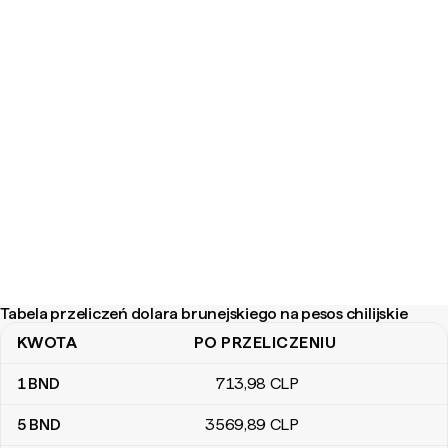
Tabela przeliczeń dolara brunejskiego na pesos chilijskie
KWOTA
PO PRZELICZENIU
Tabela przeliczeń dolara brunejskiego na pesos chilijskie
1
BND
713
,98
CLP
5
BND
3569
,89
CLP