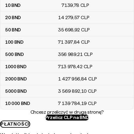
10
BND
7139
,78
CLP
20
BND
14 279
,57
CLP
50
BND
35 698
,92
CLP
100
BND
71 397
,84
CLP
500
BND
356 989
,21
CLP
1000
BND
713 978
,42
CLP
2000
BND
1 427 956
,84
CLP
5000
BND
3 569 892
,10
CLP
10 000
BND
7 139 784
,19
CLP
Chcesz przeliczyć w drugą stronę?
Przelicz CLP na BND
PŁATNOŚCI