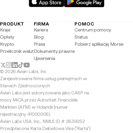
PRODUKT
FIRMA
POMOC
Kraje
Kariera
Centrum pomocy
Opłaty
Blog
Status
Krypto
Prasa
Pobierz aplikację Morse
Przelicznik walut
Dokumenty prawne
Ujawnienia
© 2026 Avian Labs, Inc
Zarejestrowana firma usług pieniężnych w
Stanach Zjednoczonych
Avian Labs jest autoryzowana jako CASP na
mocy MiCA przez Autoriteit Financiële
Markten (AFM) w Holandii (numer
rejestracyjny 41000005).
Avian Labs USA, Inc., NMLS ID # 2639252
Przedpłacona Karta Debetowa Visa ("Karta")