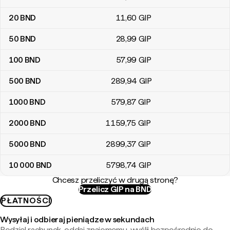
20
BND
11
,60
GIP
50
BND
28
,99
GIP
100
BND
57
,99
GIP
500
BND
289
,94
GIP
1000
BND
579
,87
GIP
2000
BND
1159
,75
GIP
5000
BND
2899
,37
GIP
10 000
BND
5798
,74
GIP
Chcesz przeliczyć w drugą stronę?
Przelicz GIP na BND
PŁATNOŚCI
Wysyłaj i odbieraj pieniądze w sekundach
Podziel rachunek, oddaj znajomemu, wyślij bezpośrednio do