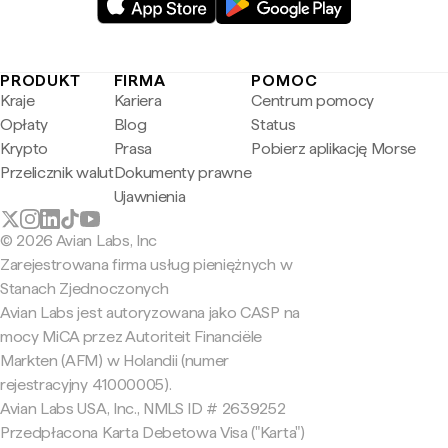
PRODUKT
FIRMA
POMOC
Kraje
Kariera
Centrum pomocy
Opłaty
Blog
Status
Krypto
Prasa
Pobierz aplikację Morse
Przelicznik walut
Dokumenty prawne
Ujawnienia
© 2026 Avian Labs, Inc
Zarejestrowana firma usług pieniężnych w
Stanach Zjednoczonych
Avian Labs jest autoryzowana jako CASP na
mocy MiCA przez Autoriteit Financiële
Markten (AFM) w Holandii (numer
rejestracyjny 41000005).
Avian Labs USA, Inc., NMLS ID # 2639252
Przedpłacona Karta Debetowa Visa ("Karta")