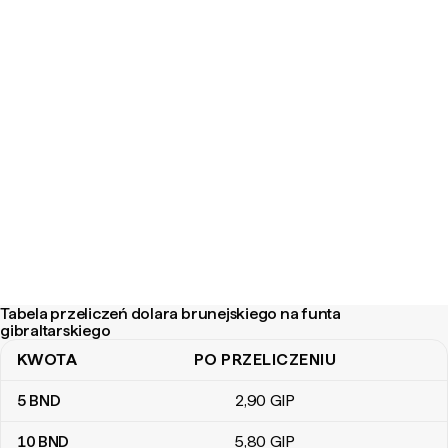
Tabela przeliczeń dolara brunejskiego na funta
gibraltarskiego
KWOTA
PO PRZELICZENIU
Tabela przeliczeń dolara brunejskiego na funta gibraltarskiego
5
BND
2
,90
GIP
10
BND
5
,80
GIP