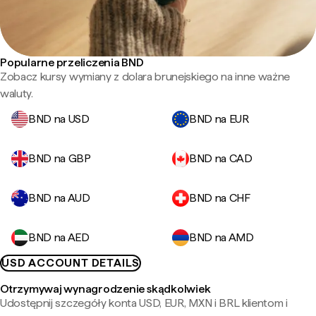
Popularne przeliczenia BND
Zobacz kursy wymiany z dolara brunejskiego na inne ważne
waluty.
BND na USD
BND na EUR
BND na GBP
BND na CAD
BND na AUD
BND na CHF
BND na AED
BND na AMD
USD ACCOUNT DETAILS
Otrzymywaj wynagrodzenie skądkolwiek
Udostępnij szczegóły konta USD, EUR, MXN i BRL klientom i