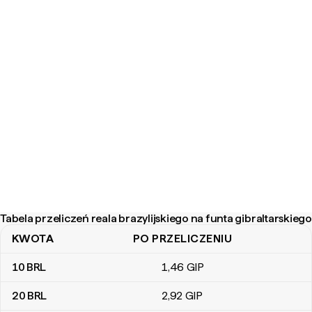
Tabela przeliczeń reala brazylijskiego na funta gibraltarskiego
KWOTA
PO PRZELICZENIU
Tabela przeliczeń reala brazylijskiego na funta gibraltarskiego
10
BRL
1
,46
GIP
20
BRL
2
,92
GIP