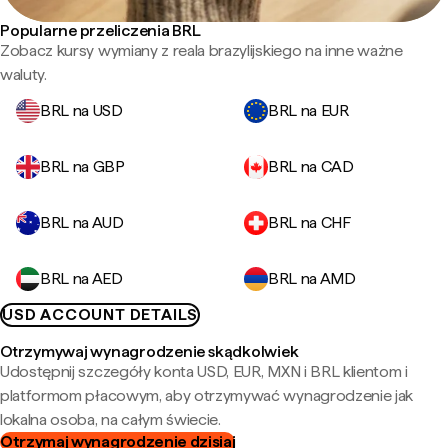
Popularne przeliczenia BRL
Zobacz kursy wymiany z reala brazylijskiego na inne ważne
waluty.
BRL na USD
BRL na EUR
BRL na GBP
BRL na CAD
BRL na AUD
BRL na CHF
BRL na AED
BRL na AMD
USD ACCOUNT DETAILS
Otrzymywaj wynagrodzenie skądkolwiek
Udostępnij szczegóły konta USD, EUR, MXN i BRL klientom i
platformom płacowym, aby otrzymywać wynagrodzenie jak
lokalna osoba, na całym świecie.
Otrzymaj wynagrodzenie dzisiaj