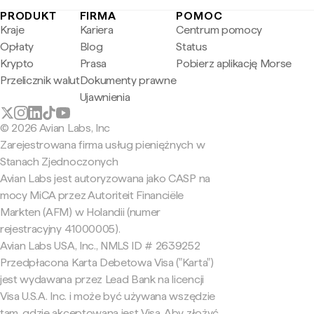
PRODUKT
FIRMA
POMOC
Kraje
Kariera
Centrum pomocy
Opłaty
Blog
Status
Krypto
Prasa
Pobierz aplikację Morse
Przelicznik walut
Dokumenty prawne
Ujawnienia
© 2026 Avian Labs, Inc
Zarejestrowana firma usług pieniężnych w
Stanach Zjednoczonych
Avian Labs jest autoryzowana jako CASP na
mocy MiCA przez Autoriteit Financiële
Markten (AFM) w Holandii (numer
rejestracyjny 41000005).
Avian Labs USA, Inc., NMLS ID # 2639252
Przedpłacona Karta Debetowa Visa ("Karta")
jest wydawana przez Lead Bank na licencji
Visa U.S.A. Inc. i może być używana wszędzie
tam, gdzie akceptowana jest Visa. Aby złożyć