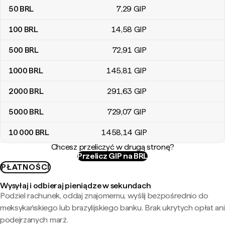
50
BRL
7
,29
GIP
100
BRL
14
,58
GIP
500
BRL
72
,91
GIP
1000
BRL
145
,81
GIP
2000
BRL
291
,63
GIP
5000
BRL
729
,07
GIP
10 000
BRL
1458
,14
GIP
Chcesz przeliczyć w drugą stronę?
Przelicz GIP na BRL
PŁATNOŚCI
Wysyłaj i odbieraj pieniądze w sekundach
Podziel rachunek, oddaj znajomemu, wyślij bezpośrednio do
meksykańskiego lub brazylijskiego banku. Brak ukrytych opłat ani
podejrzanych marż.