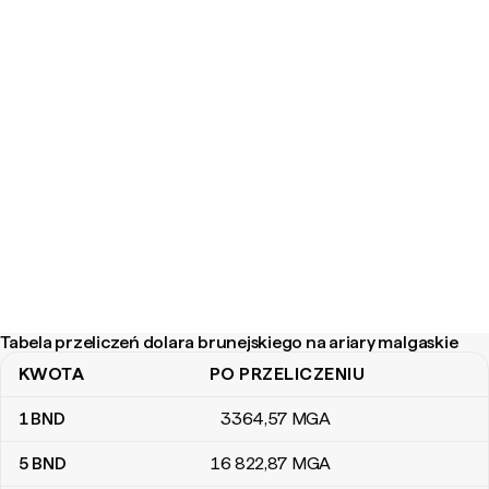
Tabela przeliczeń dolara brunejskiego na ariary malgaskie
KWOTA
PO PRZELICZENIU
Tabela przeliczeń dolara brunejskiego na ariary malgaskie
1
BND
3364
,57
MGA
5
BND
16 822
,87
MGA