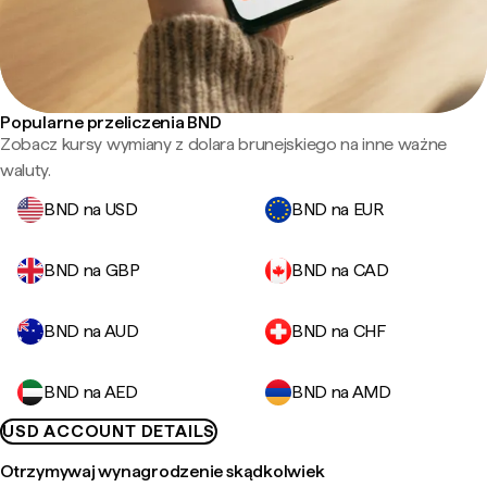
Popularne przeliczenia BND
Zobacz kursy wymiany z dolara brunejskiego na inne ważne
waluty.
BND na USD
BND na EUR
BND na GBP
BND na CAD
BND na AUD
BND na CHF
BND na AED
BND na AMD
USD ACCOUNT DETAILS
Otrzymywaj wynagrodzenie skądkolwiek