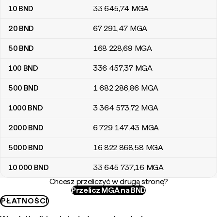
10
BND
33 645
,74
MGA
20
BND
67 291
,47
MGA
50
BND
168 228
,69
MGA
100
BND
336 457
,37
MGA
500
BND
1 682 286
,86
MGA
1000
BND
3 364 573
,72
MGA
2000
BND
6 729 147
,43
MGA
5000
BND
16 822 868
,58
MGA
10 000
BND
33 645 737
,16
MGA
Chcesz przeliczyć w drugą stronę?
Przelicz MGA na BND
PŁATNOŚCI