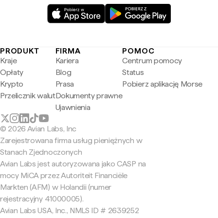
PRODUKT
FIRMA
POMOC
Kraje
Kariera
Centrum pomocy
Opłaty
Blog
Status
Krypto
Prasa
Pobierz aplikację Morse
Przelicznik walut
Dokumenty prawne
Ujawnienia
© 2026 Avian Labs, Inc
Zarejestrowana firma usług pieniężnych w
Stanach Zjednoczonych
Avian Labs jest autoryzowana jako CASP na
mocy MiCA przez Autoriteit Financiële
Markten (AFM) w Holandii (numer
rejestracyjny 41000005).
Avian Labs USA, Inc., NMLS ID # 2639252