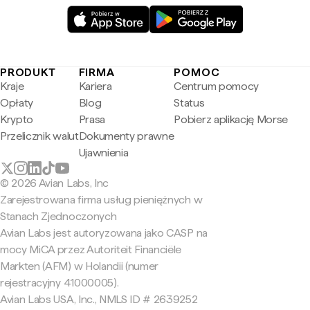
PRODUKT
FIRMA
POMOC
Kraje
Kariera
Centrum pomocy
Opłaty
Blog
Status
Krypto
Prasa
Pobierz aplikację Morse
Przelicznik walut
Dokumenty prawne
Ujawnienia
© 2026 Avian Labs, Inc
Zarejestrowana firma usług pieniężnych w
Stanach Zjednoczonych
Avian Labs jest autoryzowana jako CASP na
mocy MiCA przez Autoriteit Financiële
Markten (AFM) w Holandii (numer
rejestracyjny 41000005).
Avian Labs USA, Inc., NMLS ID # 2639252