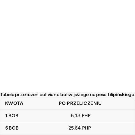
Tabela przeliczeń boliviano boliwijskiego na peso filipińskiego
KWOTA
PO PRZELICZENIU
Tabela przeliczeń boliviano boliwijskiego na peso filipińskiego
1
BOB
5
,13
PHP
5
BOB
25
,64
PHP