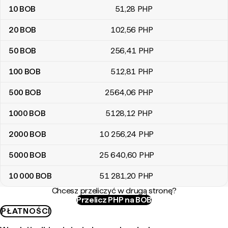
10
BOB
51
,28
PHP
20
BOB
102
,56
PHP
50
BOB
256
,41
PHP
100
BOB
512
,81
PHP
500
BOB
2564
,06
PHP
1000
BOB
5128
,12
PHP
2000
BOB
10 256
,24
PHP
5000
BOB
25 640
,60
PHP
10 000
BOB
51 281
,20
PHP
Chcesz przeliczyć w drugą stronę?
Przelicz PHP na BOB
PŁATNOŚCI