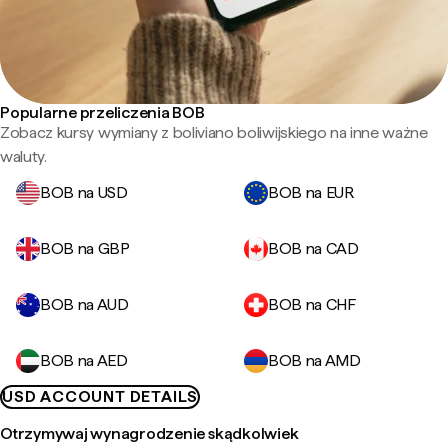
Popularne przeliczenia BOB
Zobacz kursy wymiany z boliviano boliwijskiego na inne ważne
waluty.
BOB na USD
BOB na EUR
BOB na GBP
BOB na CAD
BOB na AUD
BOB na CHF
BOB na AED
BOB na AMD
USD ACCOUNT DETAILS
Otrzymywaj wynagrodzenie skądkolwiek