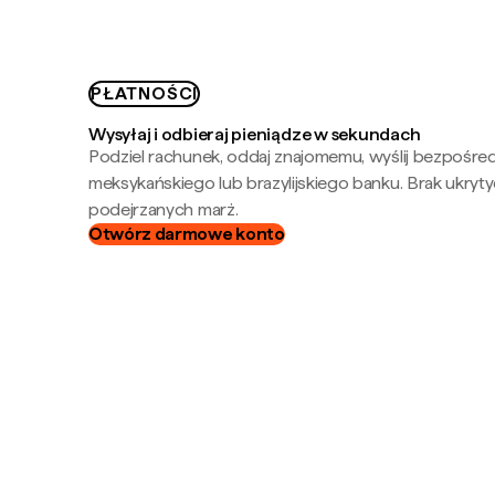
PŁATNOŚCI
Wysyłaj i odbieraj pieniądze w sekundach
Podziel rachunek, oddaj znajomemu, wyślij bezpośre
meksykańskiego lub brazylijskiego banku. Brak ukryty
podejrzanych marż.
Otwórz darmowe konto