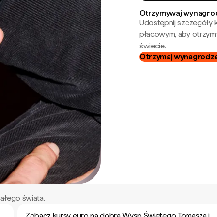
Otrzymywaj wynagrod
Udostępnij szczegóły k
płacowym, aby otrzymy
świecie.
Otrzymaj wynagrodzen
ałego świata.
Zobacz kursy euro na dobra Wysp Świętego Tomasza i