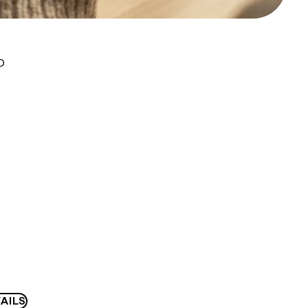
D
AILS