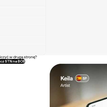
iczyć w drugą stronę?
icz STN na BOB