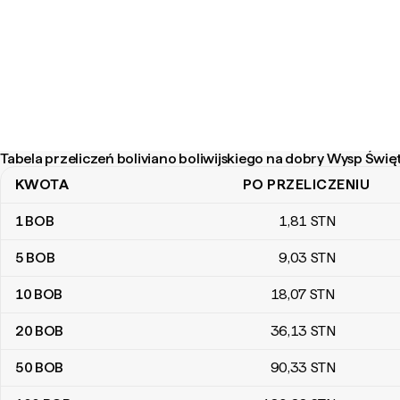
Tabela przeliczeń boliviano boliwijskiego na dobry Wysp Świę
KWOTA
PO PRZELICZENIU
Tabela przeliczeń boliviano boliwijskiego na dobry Wysp Święteg
1
BOB
1
,81
STN
5
BOB
9
,03
STN
10
BOB
18
,07
STN
20
BOB
36
,13
STN
50
BOB
90
,33
STN