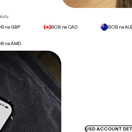
luty.
B na GBP
BOB na CAD
BOB na AU
B na AMD
USD ACCOUNT DET