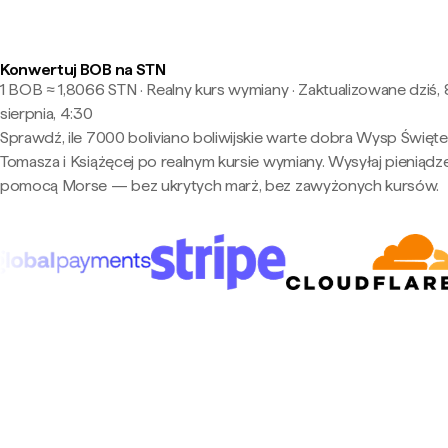
Konwertuj BOB na STN
1 BOB ≈ 1,8066 STN · Realny kurs wymiany
·
Zaktualizowane dziś, 
sierpnia, 4:30
Sprawdź, ile 7000 boliviano boliwijskie warte dobra Wysp Święt
Tomasza i Książęcej po realnym kursie wymiany. Wysyłaj pieniądz
pomocą Morse — bez ukrytych marż, bez zawyżonych kursów.