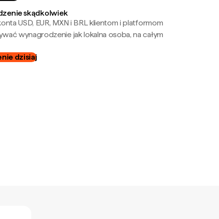
zenie skądkolwiek
onta USD, EUR, MXN i BRL klientom i platformom
wać wynagrodzenie jak lokalna osoba, na całym
ie dzisiaj