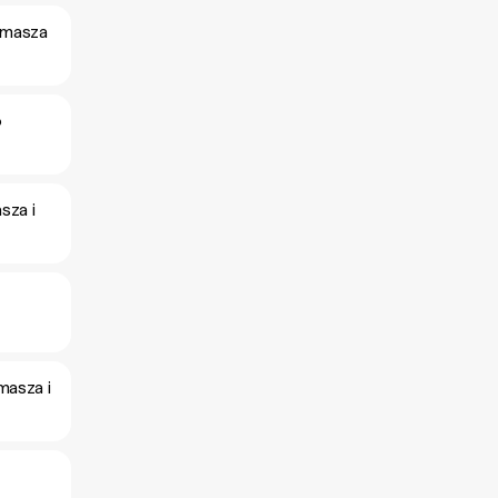
omasza
o
sza i
masza i