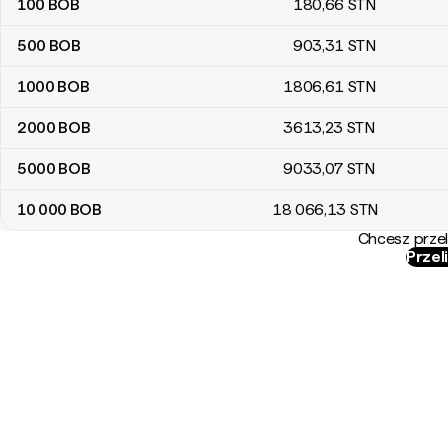
100
BOB
180
,66
STN
500
BOB
903
,31
STN
1000
BOB
1806
,61
STN
2000
BOB
3613
,23
STN
5000
BOB
9033
,07
STN
10 000
BOB
18 066
,13
STN
Chcesz przel
Przel