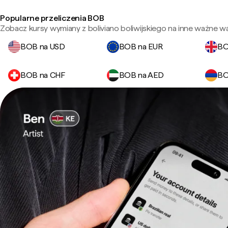
Popularne przeliczenia BOB
Zobacz kursy wymiany z boliviano boliwijskiego na inne ważne wa
BOB na USD
BOB na EUR
BO
BOB na CHF
BOB na AED
BO