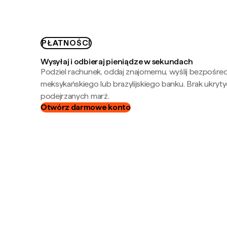
PŁATNOŚCI
Wysyłaj i odbieraj pieniądze w sekundach
Podziel rachunek, oddaj znajomemu, wyślij bezpośre
meksykańskiego lub brazylijskiego banku. Brak ukryty
podejrzanych marż.
Otwórz darmowe konto