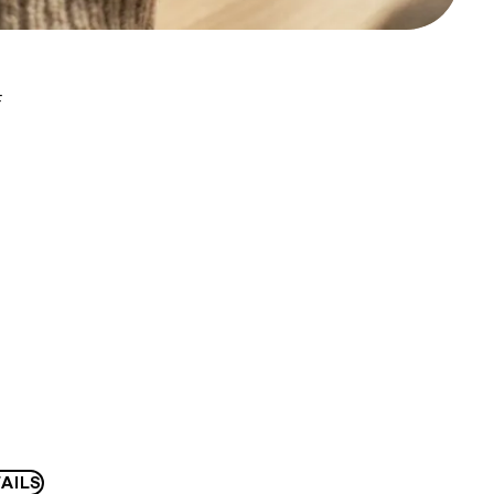
F
AILS