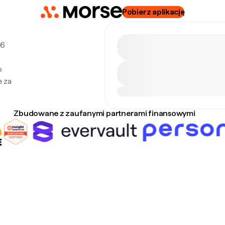
Pobierz aplikację
 6
o
e za
Zbudowane z zaufanymi partnerami finansowymi