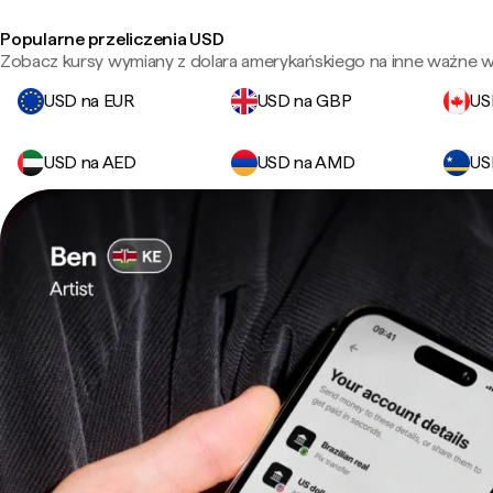
Popularne przeliczenia USD
Zobacz kursy wymiany z dolara amerykańskiego na inne ważne wa
USD na EUR
USD na GBP
US
USD na AED
USD na AMD
US