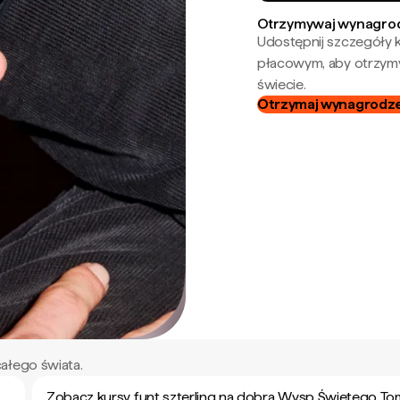
Otrzymywaj wynagrod
Udostępnij szczegóły k
płacowym, aby otrzymy
świecie.
Otrzymaj wynagrodzen
ałego świata.
Zobacz kursy funt szterling na dobra Wysp Świętego Tom