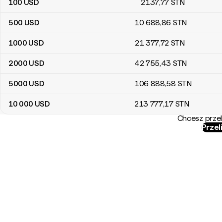
100
USD
2137
,77
STN
500
USD
10 688
,86
STN
1000
USD
21 377
,72
STN
2000
USD
42 755
,43
STN
5000
USD
106 888
,58
STN
10 000
USD
213 777
,17
STN
Chcesz przel
Przel