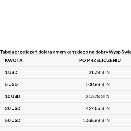
Tabela przeliczeń dolara amerykańskiego na dobry Wysp Świę
KWOTA
PO PRZELICZENIU
Tabela przeliczeń dolara amerykańskiego na dobry Wysp Święteg
1
USD
21
,38
STN
5
USD
106
,89
STN
10
USD
213
,78
STN
20
USD
427
,55
STN
50
USD
1068
,89
STN