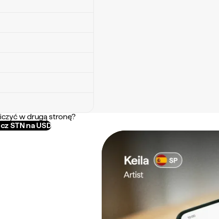
iczyć w drugą stronę?
icz STN na USD