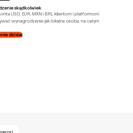
zenie skądkolwiek
onta USD, EUR, MXN i BRL klientom i platformom
wać wynagrodzenie jak lokalna osoba, na całym
ie dzisiaj
asza i