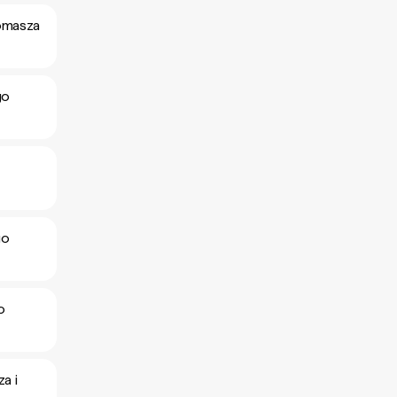
Tomasza
go
go
o
a i