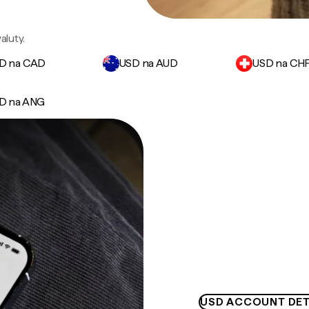
luty.
D na CAD
USD na AUD
USD na CH
D na ANG
USD ACCOUNT DET