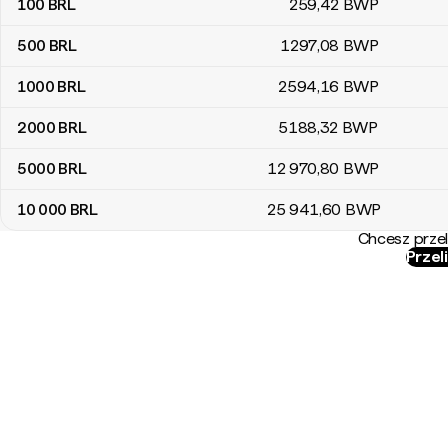
100
BRL
259
,42
BWP
500
BRL
1297
,08
BWP
1000
BRL
2594
,16
BWP
2000
BRL
5188
,32
BWP
5000
BRL
12 970
,80
BWP
10 000
BRL
25 941
,60
BWP
Chcesz przel
Przel