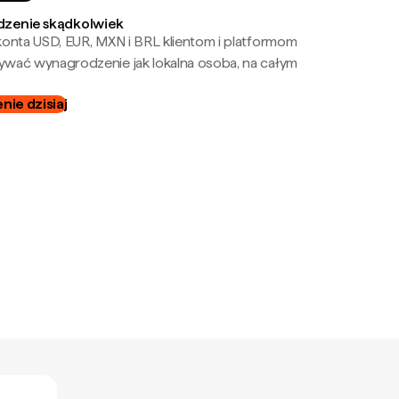
zenie skądkolwiek
onta USD, EUR, MXN i BRL klientom i platformom
wać wynagrodzenie jak lokalna osoba, na całym
ie dzisiaj