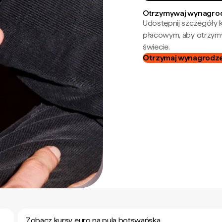
Otrzymywaj wynagrod
Udostępnij szczegóły k
płacowym, aby otrzymy
świecie.
Otrzymaj wynagrodzen
Zobacz kursy euro na pula botswańska