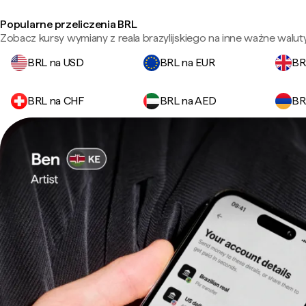
Popularne przeliczenia BRL
Zobacz kursy wymiany z reala brazylijskiego na inne ważne waluty
BRL na USD
BRL na EUR
BR
BRL na CHF
BRL na AED
BR