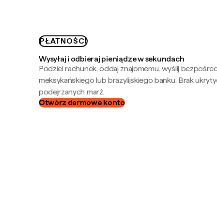
PŁATNOŚCI
Wysyłaj i odbieraj pieniądze w sekundach
Podziel rachunek, oddaj znajomemu, wyślij bezpośre
meksykańskiego lub brazylijskiego banku. Brak ukryty
podejrzanych marż.
Otwórz darmowe konto