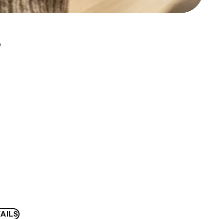
D
AILS