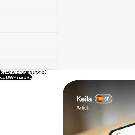
iczyć w drugą stronę?
icz BWP na BRL