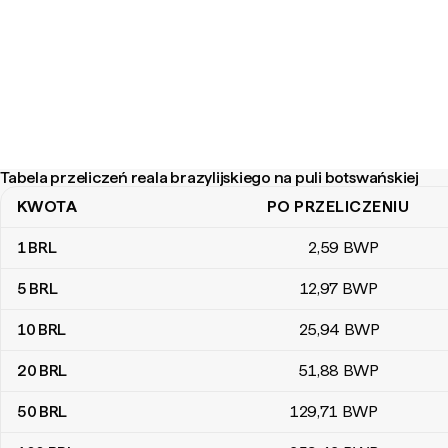
Tabela przeliczeń reala brazylijskiego na puli botswańskiej
KWOTA
PO PRZELICZENIU
Tabela przeliczeń reala brazylijskiego na puli botswańskiej
1
BRL
2
,59
BWP
5
BRL
12
,97
BWP
10
BRL
25
,94
BWP
20
BRL
51
,88
BWP
50
BRL
129
,71
BWP