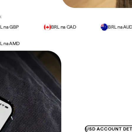
.
L na GBP
BRL na CAD
BRL na AU
L na AMD
USD ACCOUNT DET