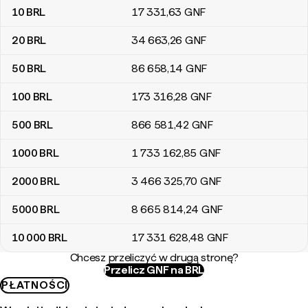
10
BRL
17 331
,63
GNF
20
BRL
34 663
,26
GNF
50
BRL
86 658
,14
GNF
100
BRL
173 316
,28
GNF
500
BRL
866 581
,42
GNF
1000
BRL
1 733 162
,85
GNF
2000
BRL
3 466 325
,70
GNF
5000
BRL
8 665 814
,24
GNF
10 000
BRL
17 331 628
,48
GNF
Chcesz przeliczyć w drugą stronę?
Przelicz GNF na BRL
PŁATNOŚCI