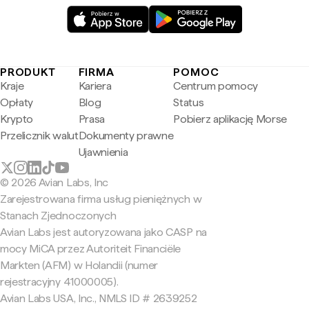
PRODUKT
FIRMA
POMOC
Kraje
Kariera
Centrum pomocy
Opłaty
Blog
Status
Krypto
Prasa
Pobierz aplikację Morse
Przelicznik walut
Dokumenty prawne
Ujawnienia
© 2026 Avian Labs, Inc
Zarejestrowana firma usług pieniężnych w
Stanach Zjednoczonych
Avian Labs jest autoryzowana jako CASP na
mocy MiCA przez Autoriteit Financiële
Markten (AFM) w Holandii (numer
rejestracyjny 41000005).
Avian Labs USA, Inc., NMLS ID # 2639252