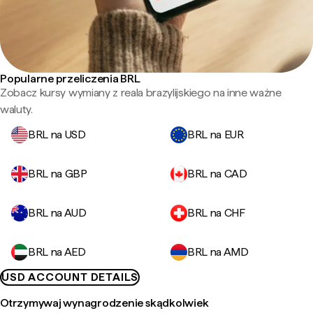
Popularne przeliczenia BRL
Zobacz kursy wymiany z reala brazylijskiego na inne ważne
waluty.
BRL na USD
BRL na EUR
BRL na GBP
BRL na CAD
BRL na AUD
BRL na CHF
BRL na AED
BRL na AMD
USD ACCOUNT DETAILS
Otrzymywaj wynagrodzenie skądkolwiek