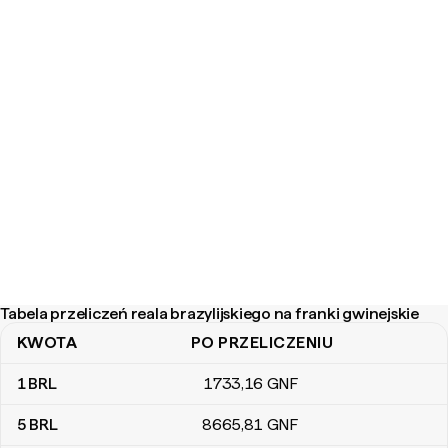
Tabela przeliczeń reala brazylijskiego na franki gwinejskie
KWOTA
PO PRZELICZENIU
Tabela przeliczeń reala brazylijskiego na franki gwinejskie
1
BRL
1733
,16
GNF
5
BRL
8665
,81
GNF