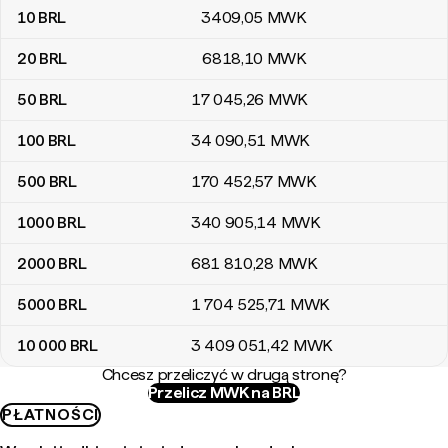
10
BRL
3409
,05
MWK
20
BRL
6818
,10
MWK
50
BRL
17 045
,26
MWK
100
BRL
34 090
,51
MWK
500
BRL
170 452
,57
MWK
1000
BRL
340 905
,14
MWK
2000
BRL
681 810
,28
MWK
5000
BRL
1 704 525
,71
MWK
10 000
BRL
3 409 051
,42
MWK
Chcesz przeliczyć w drugą stronę?
Przelicz MWK na BRL
PŁATNOŚCI