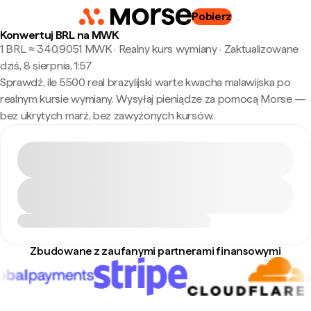
Pobierz
Konwertuj BRL na MWK
1 BRL ≈ 340,9051 MWK · Realny kurs wymiany
·
Zaktualizowane
dziś, 8 sierpnia, 1:57
Sprawdź, ile 5500 real brazylijski warte kwacha malawijska po
realnym kursie wymiany. Wysyłaj pieniądze za pomocą Morse —
bez ukrytych marż, bez zawyżonych kursów.
Zbudowane z zaufanymi partnerami finansowymi