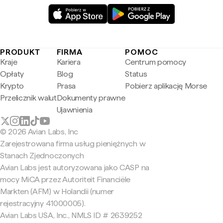
PRODUKT
FIRMA
POMOC
Kraje
Kariera
Centrum pomocy
Opłaty
Blog
Status
Krypto
Prasa
Pobierz aplikację Morse
Przelicznik walut
Dokumenty prawne
Ujawnienia
© 2026 Avian Labs, Inc
Zarejestrowana firma usług pieniężnych w
Stanach Zjednoczonych
Avian Labs jest autoryzowana jako CASP na
mocy MiCA przez Autoriteit Financiële
Markten (AFM) w Holandii (numer
rejestracyjny 41000005).
Avian Labs USA, Inc., NMLS ID # 2639252