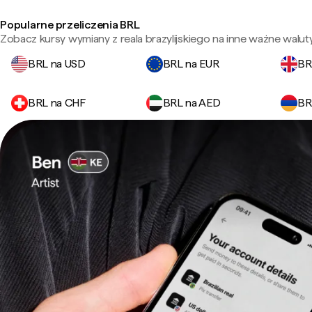
Popularne przeliczenia BRL
Zobacz kursy wymiany z reala brazylijskiego na inne ważne waluty
BRL na USD
BRL na EUR
BR
BRL na CHF
BRL na AED
BR