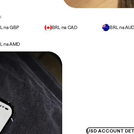
.
L na GBP
BRL na CAD
BRL na AU
L na AMD
USD ACCOUNT DET