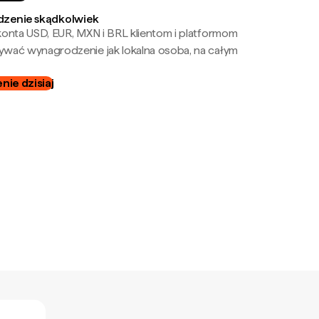
zenie skądkolwiek
onta USD, EUR, MXN i BRL klientom i platformom
wać wynagrodzenie jak lokalna osoba, na całym
ie dzisiaj