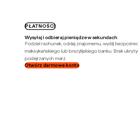
PŁATNOŚCI
Wysyłaj i odbieraj pieniądze w sekundach
Podziel rachunek, oddaj znajomemu, wyślij bezpośre
meksykańskiego lub brazylijskiego banku. Brak ukryty
podejrzanych marż.
Otwórz darmowe konto