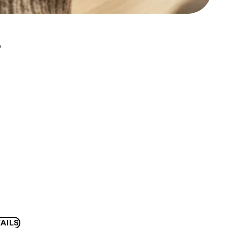
D
AILS