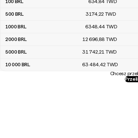
100
BRL
634
,84
TWD
500
BRL
3174
,22
TWD
1000
BRL
6348
,44
TWD
2000
BRL
12 696
,88
TWD
5000
BRL
31 742
,21
TWD
10 000
BRL
63 484
,42
TWD
Chcesz przel
Przel