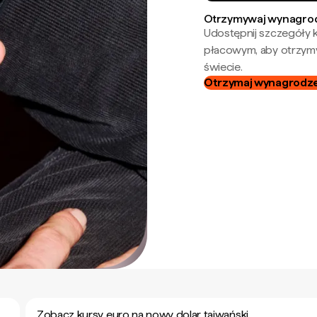
Otrzymywaj wynagrod
Udostępnij szczegóły k
płacowym, aby otrzymy
świecie.
Otrzymaj wynagrodzen
Zobacz kursy euro na nowy dolar tajwański