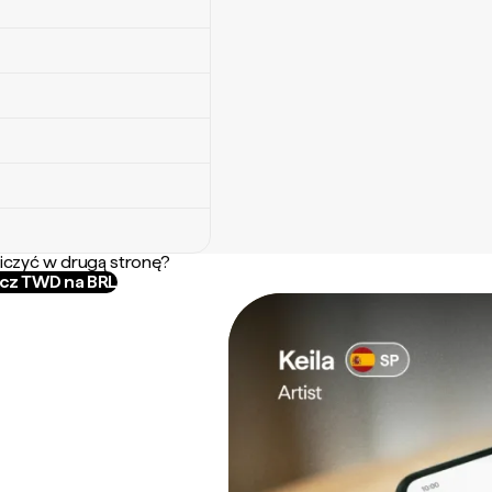
iczyć w drugą stronę?
icz TWD na BRL