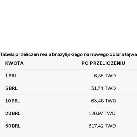
Tabela przeliczeń reala brazylijskiego na nowego dolara tajw
KWOTA
PO PRZELICZENIU
Tabela przeliczeń reala brazylijskiego na nowego dolara tajwańsk
1
BRL
6
,35
TWD
5
BRL
31
,74
TWD
10
BRL
63
,48
TWD
20
BRL
126
,97
TWD
50
BRL
317
,42
TWD