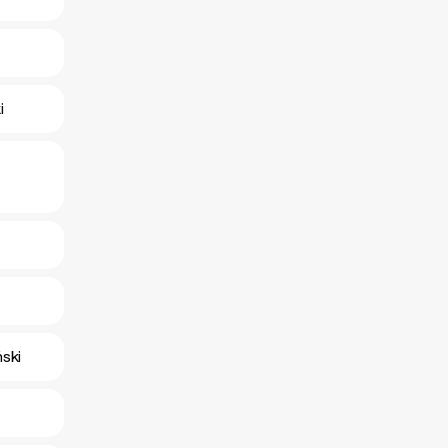
i
ski