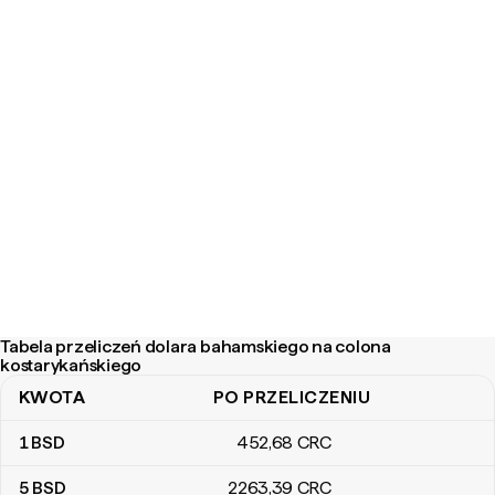
Tabela przeliczeń dolara bahamskiego na colona
kostarykańskiego
KWOTA
PO PRZELICZENIU
Tabela przeliczeń dolara bahamskiego na colona kostarykańskie
1
BSD
452
,68
CRC
5
BSD
2263
,39
CRC