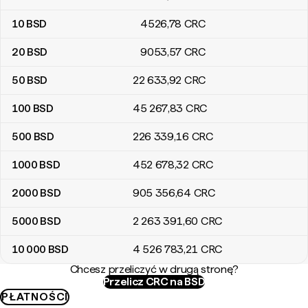
10
BSD
4526
,78
CRC
20
BSD
9053
,57
CRC
50
BSD
22 633
,92
CRC
100
BSD
45 267
,83
CRC
500
BSD
226 339
,16
CRC
1000
BSD
452 678
,32
CRC
2000
BSD
905 356
,64
CRC
5000
BSD
2 263 391
,60
CRC
10 000
BSD
4 526 783
,21
CRC
Chcesz przeliczyć w drugą stronę?
Przelicz CRC na BSD
PŁATNOŚCI