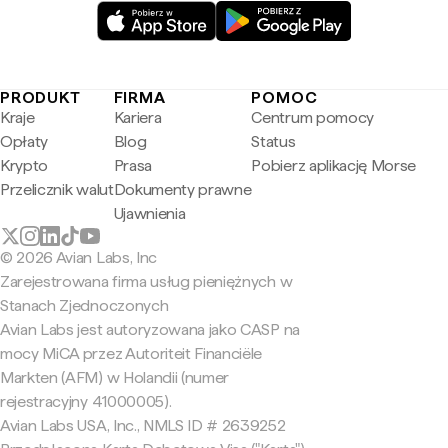
PRODUKT
FIRMA
POMOC
Kraje
Kariera
Centrum pomocy
Opłaty
Blog
Status
Krypto
Prasa
Pobierz aplikację Morse
Przelicznik walut
Dokumenty prawne
Ujawnienia
© 2026 Avian Labs, Inc
Zarejestrowana firma usług pieniężnych w
Stanach Zjednoczonych
Avian Labs jest autoryzowana jako CASP na
mocy MiCA przez Autoriteit Financiële
Markten (AFM) w Holandii (numer
rejestracyjny 41000005).
Avian Labs USA, Inc., NMLS ID # 2639252