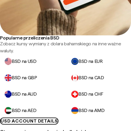
Popularne przeliczenia BSD
Zobacz kursy wymiany z dolara bahamskiego na inne ważne
waluty.
BSD na USD
BSD na EUR
BSD na GBP
BSD na CAD
BSD na AUD
BSD na CHF
BSD na AED
BSD na AMD
USD ACCOUNT DETAILS