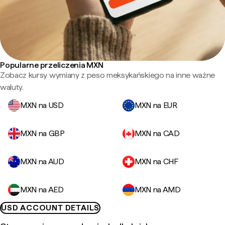
Popularne przeliczenia MXN
Zobacz kursy wymiany z peso meksykańskiego na inne ważne
waluty.
MXN na USD
MXN na EUR
MXN na GBP
MXN na CAD
MXN na AUD
MXN na CHF
MXN na AED
MXN na AMD
USD ACCOUNT DETAILS