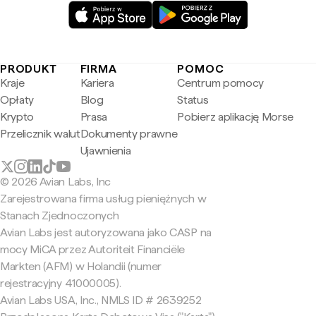
PRODUKT
FIRMA
POMOC
Kraje
Kariera
Centrum pomocy
Opłaty
Blog
Status
Krypto
Prasa
Pobierz aplikację Morse
Przelicznik walut
Dokumenty prawne
Ujawnienia
© 2026 Avian Labs, Inc
Zarejestrowana firma usług pieniężnych w
Stanach Zjednoczonych
Avian Labs jest autoryzowana jako CASP na
mocy MiCA przez Autoriteit Financiële
Markten (AFM) w Holandii (numer
rejestracyjny 41000005).
Avian Labs USA, Inc., NMLS ID # 2639252