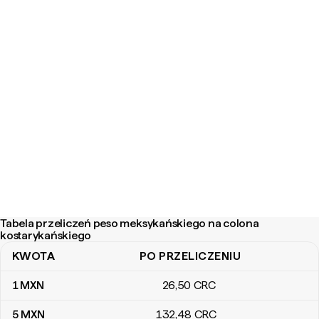
Tabela przeliczeń peso meksykańskiego na colona
kostarykańskiego
KWOTA
PO PRZELICZENIU
Tabela przeliczeń peso meksykańskiego na colona kostarykańsk
1
MXN
26
,50
CRC
5
MXN
132
,48
CRC