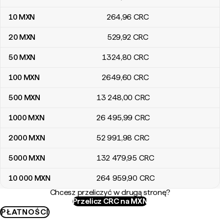
10
MXN
264
,96
CRC
20
MXN
529
,92
CRC
50
MXN
1324
,80
CRC
100
MXN
2649
,60
CRC
500
MXN
13 248
,00
CRC
1000
MXN
26 495
,99
CRC
2000
MXN
52 991
,98
CRC
5000
MXN
132 479
,95
CRC
10 000
MXN
264 959
,90
CRC
Chcesz przeliczyć w drugą stronę?
Przelicz CRC na MXN
PŁATNOŚCI