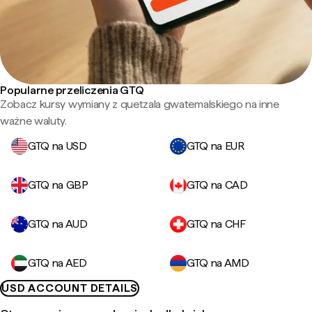
Popularne przeliczenia GTQ
Zobacz kursy wymiany z quetzala gwatemalskiego na inne
ważne waluty.
GTQ na USD
GTQ na EUR
GTQ na GBP
GTQ na CAD
GTQ na AUD
GTQ na CHF
GTQ na AED
GTQ na AMD
USD ACCOUNT DETAILS