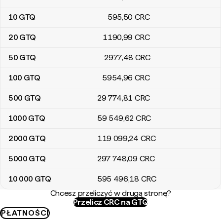
10
GTQ
595
,50
CRC
20
GTQ
1190
,99
CRC
50
GTQ
2977
,48
CRC
100
GTQ
5954
,96
CRC
500
GTQ
29 774
,81
CRC
1000
GTQ
59 549
,62
CRC
2000
GTQ
119 099
,24
CRC
5000
GTQ
297 748
,09
CRC
10 000
GTQ
595 496
,18
CRC
Chcesz przeliczyć w drugą stronę?
Przelicz CRC na GTQ
PŁATNOŚCI