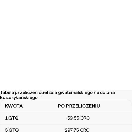
Tabela przeliczeń quetzala gwatemalskiego na colona
kostarykańskiego
KWOTA
PO PRZELICZENIU
Tabela przeliczeń quetzala gwatemalskiego na colona kostaryka
1
GTQ
59
,55
CRC
5
GTQ
297
,75
CRC