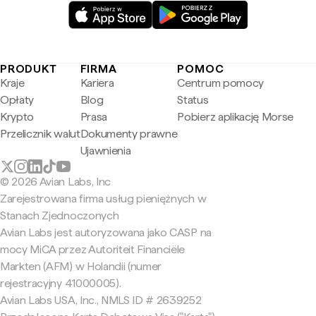
PRODUKT
FIRMA
POMOC
Kraje
Kariera
Centrum pomocy
Opłaty
Blog
Status
Krypto
Prasa
Pobierz aplikację Morse
Przelicznik walut
Dokumenty prawne
Ujawnienia
© 2026 Avian Labs, Inc
Zarejestrowana firma usług pieniężnych w
Stanach Zjednoczonych
Avian Labs jest autoryzowana jako CASP na
mocy MiCA przez Autoriteit Financiële
Markten (AFM) w Holandii (numer
rejestracyjny 41000005).
Avian Labs USA, Inc., NMLS ID # 2639252