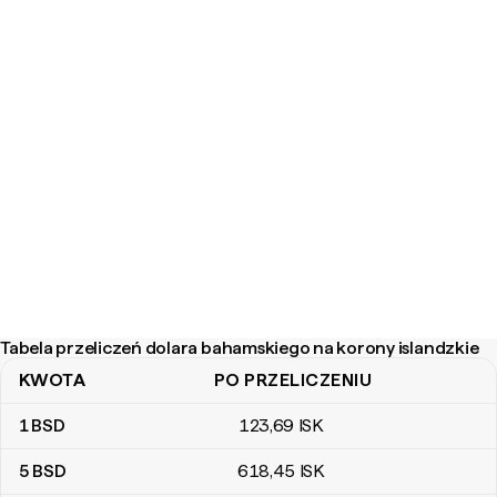
Tabela przeliczeń dolara bahamskiego na korony islandzkie
KWOTA
PO PRZELICZENIU
Tabela przeliczeń dolara bahamskiego na korony islandzkie
1
BSD
123
,69
ISK
5
BSD
618
,45
ISK