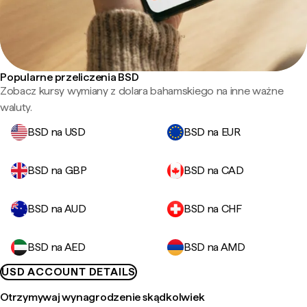
Popularne przeliczenia BSD
Zobacz kursy wymiany z dolara bahamskiego na inne ważne
waluty.
BSD na USD
BSD na EUR
BSD na GBP
BSD na CAD
BSD na AUD
BSD na CHF
BSD na AED
BSD na AMD
USD ACCOUNT DETAILS
Otrzymywaj wynagrodzenie skądkolwiek