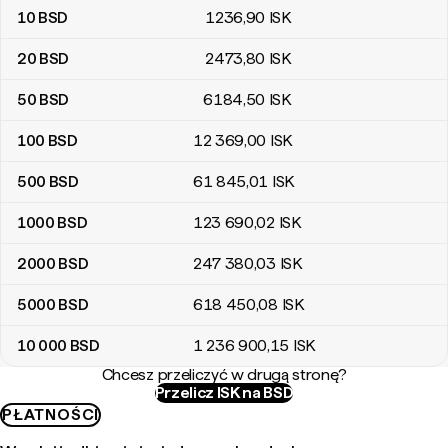
10
BSD
1236
,90
ISK
20
BSD
2473
,80
ISK
50
BSD
6184
,50
ISK
100
BSD
12 369
,00
ISK
500
BSD
61 845
,01
ISK
1000
BSD
123 690
,02
ISK
2000
BSD
247 380
,03
ISK
5000
BSD
618 450
,08
ISK
10 000
BSD
1 236 900
,15
ISK
Chcesz przeliczyć w drugą stronę?
Przelicz ISK na BSD
PŁATNOŚCI