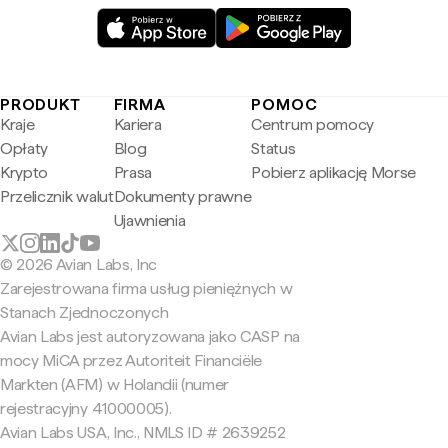
PRODUKT
FIRMA
POMOC
Kraje
Kariera
Centrum pomocy
Opłaty
Blog
Status
Krypto
Prasa
Pobierz aplikację Morse
Przelicznik walut
Dokumenty prawne
Ujawnienia
© 2026 Avian Labs, Inc
Zarejestrowana firma usług pieniężnych w
Stanach Zjednoczonych
Avian Labs jest autoryzowana jako CASP na
mocy MiCA przez Autoriteit Financiële
Markten (AFM) w Holandii (numer
rejestracyjny 41000005).
Avian Labs USA, Inc., NMLS ID # 2639252