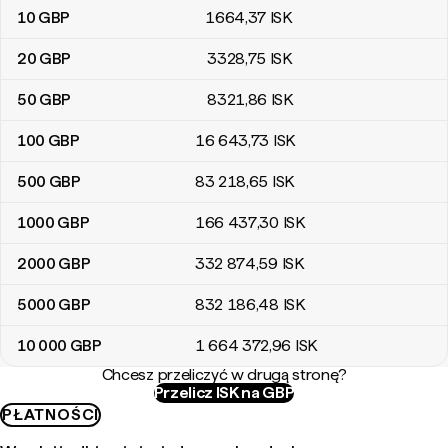
10
GBP
1664
,37
ISK
20
GBP
3328
,75
ISK
50
GBP
8321
,86
ISK
100
GBP
16 643
,73
ISK
500
GBP
83 218
,65
ISK
1000
GBP
166 437
,30
ISK
2000
GBP
332 874
,59
ISK
5000
GBP
832 186
,48
ISK
10 000
GBP
1 664 372
,96
ISK
Chcesz przeliczyć w drugą stronę?
Przelicz ISK na GBP
PŁATNOŚCI