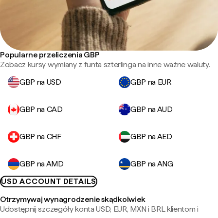
Popularne przeliczenia GBP
Zobacz kursy wymiany z funta szterlinga na inne ważne waluty.
GBP na USD
GBP na EUR
GBP na CAD
GBP na AUD
GBP na CHF
GBP na AED
GBP na AMD
GBP na ANG
USD ACCOUNT DETAILS
Otrzymywaj wynagrodzenie skądkolwiek
Udostępnij szczegóły konta USD, EUR, MXN i BRL klientom i