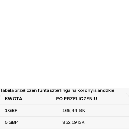
Tabela przeliczeń funta szterlinga na korony islandzkie
KWOTA
PO PRZELICZENIU
Tabela przeliczeń funta szterlinga na korony islandzkie
1
GBP
166
,44
ISK
5
GBP
832
,19
ISK