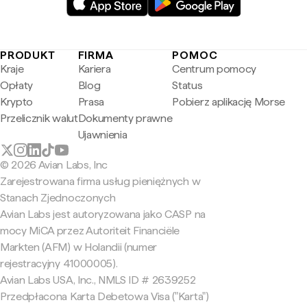
PRODUKT
FIRMA
POMOC
Kraje
Kariera
Centrum pomocy
Opłaty
Blog
Status
Krypto
Prasa
Pobierz aplikację Morse
Przelicznik walut
Dokumenty prawne
Ujawnienia
© 2026 Avian Labs, Inc
Zarejestrowana firma usług pieniężnych w
Stanach Zjednoczonych
Avian Labs jest autoryzowana jako CASP na
mocy MiCA przez Autoriteit Financiële
Markten (AFM) w Holandii (numer
rejestracyjny 41000005).
Avian Labs USA, Inc., NMLS ID # 2639252
Przedpłacona Karta Debetowa Visa ("Karta")