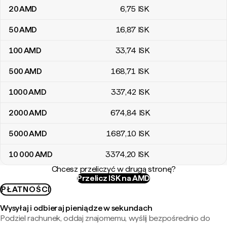
20
AMD
6
,75
ISK
50
AMD
16
,87
ISK
100
AMD
33
,74
ISK
500
AMD
168
,71
ISK
1000
AMD
337
,42
ISK
2000
AMD
674
,84
ISK
5000
AMD
1687
,10
ISK
10 000
AMD
3374
,20
ISK
Chcesz przeliczyć w drugą stronę?
Przelicz ISK na AMD
PŁATNOŚCI
Wysyłaj i odbieraj pieniądze w sekundach
Podziel rachunek, oddaj znajomemu, wyślij bezpośrednio do