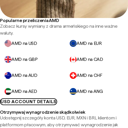
Popularne przeliczenia AMD
Zobacz kursy wymiany z drama armeńskiego na inne ważne
waluty.
AMD na USD
AMD na EUR
AMD na GBP
AMD na CAD
AMD na AUD
AMD na CHF
AMD na AED
AMD na ANG
USD ACCOUNT DETAILS
Otrzymywaj wynagrodzenie skądkolwiek
Udostępnij szczegóły konta USD, EUR, MXN i BRL klientom i
platformom płacowym, aby otrzymywać wynagrodzenie jak