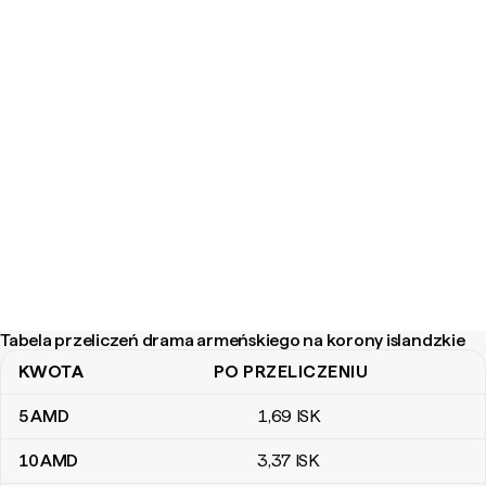
Tabela przeliczeń drama armeńskiego na korony islandzkie
KWOTA
PO PRZELICZENIU
Tabela przeliczeń drama armeńskiego na korony islandzkie
5
AMD
1
,69
ISK
10
AMD
3
,37
ISK