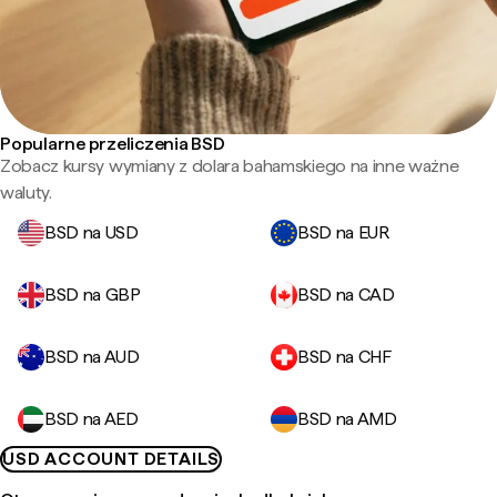
Popularne przeliczenia BSD
Zobacz kursy wymiany z dolara bahamskiego na inne ważne
waluty.
BSD na USD
BSD na EUR
BSD na GBP
BSD na CAD
BSD na AUD
BSD na CHF
BSD na AED
BSD na AMD
USD ACCOUNT DETAILS