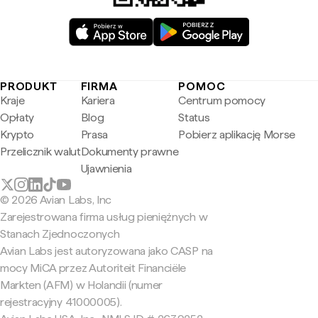
PRODUKT
FIRMA
POMOC
Kraje
Kariera
Centrum pomocy
Opłaty
Blog
Status
Krypto
Prasa
Pobierz aplikację Morse
Przelicznik walut
Dokumenty prawne
Ujawnienia
© 2026 Avian Labs, Inc
Zarejestrowana firma usług pieniężnych w
Stanach Zjednoczonych
Avian Labs jest autoryzowana jako CASP na
mocy MiCA przez Autoriteit Financiële
Markten (AFM) w Holandii (numer
rejestracyjny 41000005).