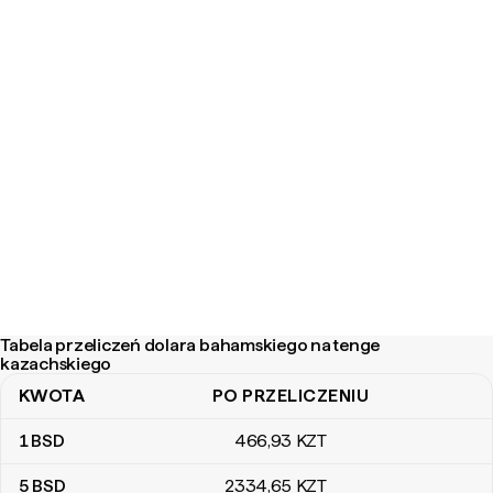
Tabela przeliczeń dolara bahamskiego na tenge
kazachskiego
KWOTA
PO PRZELICZENIU
Tabela przeliczeń dolara bahamskiego na tenge kazachskiego
1
BSD
466
,93
KZT
5
BSD
2334
,65
KZT