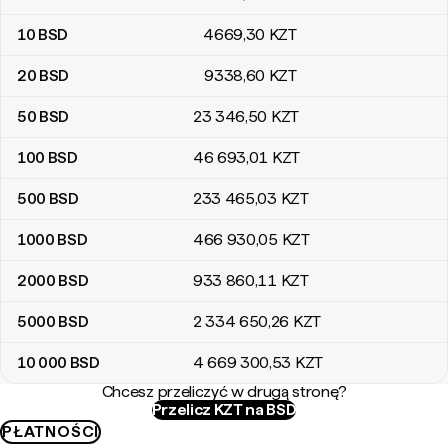
10
BSD
4669
,30
KZT
20
BSD
9338
,60
KZT
50
BSD
23 346
,50
KZT
100
BSD
46 693
,01
KZT
500
BSD
233 465
,03
KZT
1000
BSD
466 930
,05
KZT
2000
BSD
933 860
,11
KZT
5000
BSD
2 334 650
,26
KZT
10 000
BSD
4 669 300
,53
KZT
Chcesz przeliczyć w drugą stronę?
Przelicz KZT na BSD
PŁATNOŚCI