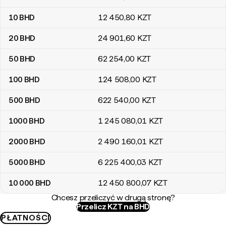
10
BHD
12 450
,80
KZT
20
BHD
24 901
,60
KZT
50
BHD
62 254
,00
KZT
100
BHD
124 508
,00
KZT
500
BHD
622 540
,00
KZT
1000
BHD
1 245 080
,01
KZT
2000
BHD
2 490 160
,01
KZT
5000
BHD
6 225 400
,03
KZT
10 000
BHD
12 450 800
,07
KZT
Chcesz przeliczyć w drugą stronę?
Przelicz KZT na BHD
PŁATNOŚCI