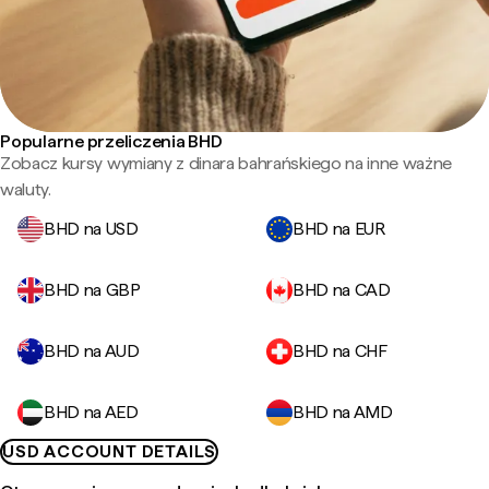
Popularne przeliczenia BHD
Zobacz kursy wymiany z dinara bahrańskiego na inne ważne
waluty.
BHD na USD
BHD na EUR
BHD na GBP
BHD na CAD
BHD na AUD
BHD na CHF
BHD na AED
BHD na AMD
USD ACCOUNT DETAILS