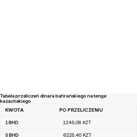
Tabela przeliczeń dinara bahrańskiego na tenge
kazachskiego
KWOTA
PO PRZELICZENIU
Tabela przeliczeń dinara bahrańskiego na tenge kazachskiego
1
BHD
1245
,08
KZT
5
BHD
6225
,40
KZT