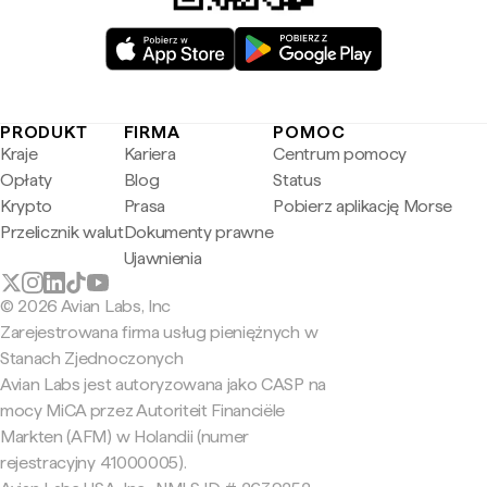
PRODUKT
FIRMA
POMOC
Kraje
Kariera
Centrum pomocy
Opłaty
Blog
Status
Krypto
Prasa
Pobierz aplikację Morse
Przelicznik walut
Dokumenty prawne
Ujawnienia
© 2026 Avian Labs, Inc
Zarejestrowana firma usług pieniężnych w
Stanach Zjednoczonych
Avian Labs jest autoryzowana jako CASP na
mocy MiCA przez Autoriteit Financiële
Markten (AFM) w Holandii (numer
rejestracyjny 41000005).