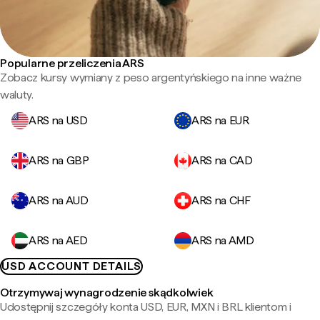
Popularne przeliczenia ARS
Zobacz kursy wymiany z peso argentyńskiego na inne ważne
waluty.
ARS na USD
ARS na EUR
ARS na GBP
ARS na CAD
ARS na AUD
ARS na CHF
ARS na AED
ARS na AMD
USD ACCOUNT DETAILS
Otrzymywaj wynagrodzenie skądkolwiek
Udostępnij szczegóły konta USD, EUR, MXN i BRL klientom i