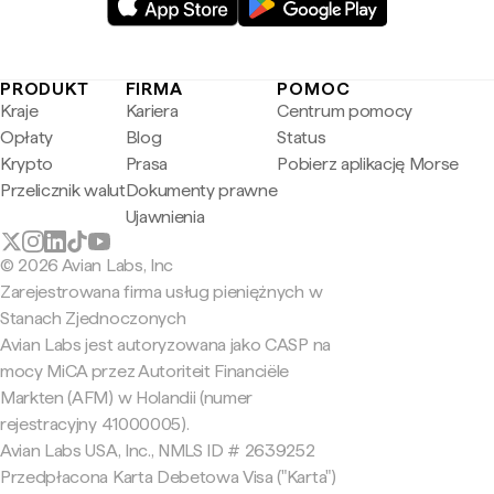
PRODUKT
FIRMA
POMOC
Kraje
Kariera
Centrum pomocy
Opłaty
Blog
Status
Krypto
Prasa
Pobierz aplikację Morse
Przelicznik walut
Dokumenty prawne
Ujawnienia
© 2026 Avian Labs, Inc
Zarejestrowana firma usług pieniężnych w
Stanach Zjednoczonych
Avian Labs jest autoryzowana jako CASP na
mocy MiCA przez Autoriteit Financiële
Markten (AFM) w Holandii (numer
rejestracyjny 41000005).
Avian Labs USA, Inc., NMLS ID # 2639252
Przedpłacona Karta Debetowa Visa ("Karta")