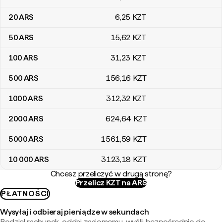
20
ARS
6
,25
KZT
50
ARS
15
,62
KZT
100
ARS
31
,23
KZT
500
ARS
156
,16
KZT
1000
ARS
312
,32
KZT
2000
ARS
624
,64
KZT
5000
ARS
1561
,59
KZT
10 000
ARS
3123
,18
KZT
Chcesz przeliczyć w drugą stronę?
Przelicz KZT na ARS
PŁATNOŚCI
Wysyłaj i odbieraj pieniądze w sekundach
Podziel rachunek, oddaj znajomemu, wyślij bezpośrednio do