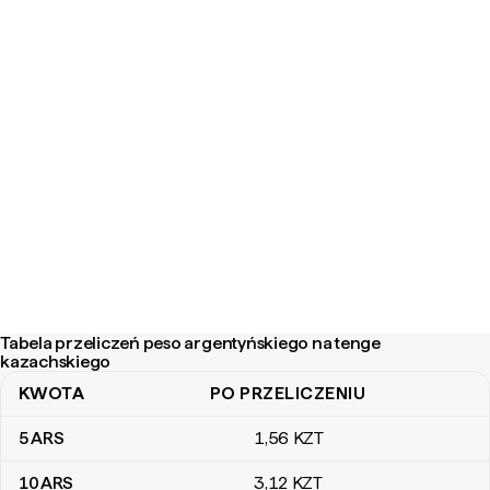
Tabela przeliczeń peso argentyńskiego na tenge
kazachskiego
KWOTA
PO PRZELICZENIU
Tabela przeliczeń peso argentyńskiego na tenge kazachskiego
5
ARS
1
,56
KZT
10
ARS
3
,12
KZT