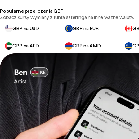
Popularne przeliczenia GBP
Zobacz kursy wymiany z funta szterlinga na inne ważne waluty.
GBP na USD
GBP na EUR
GB
GBP na AED
GBP na AMD
GB