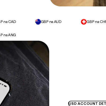
P na CAD
GBP na AUD
GBP na CH
P na ANG
USD ACCOUNT DET