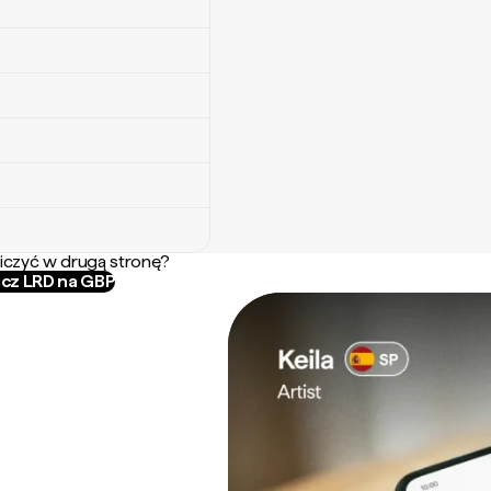
iczyć w drugą stronę?
icz LRD na GBP