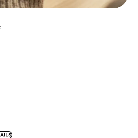
F
AILS