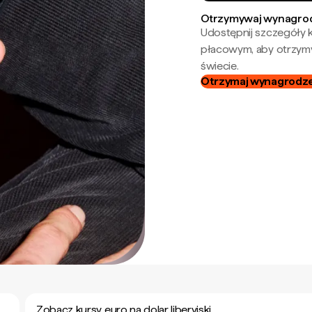
Otrzymywaj wynagrod
Udostępnij szczegóły k
płacowym, aby otrzymy
świecie.
Otrzymaj wynagrodzen
Zobacz kursy euro na dolar liberyjski