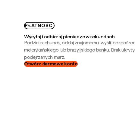
PŁATNOŚCI
Wysyłaj i odbieraj pieniądze w sekundach
Podziel rachunek, oddaj znajomemu, wyślij bezpośre
meksykańskiego lub brazylijskiego banku. Brak ukryty
podejrzanych marż.
Otwórz darmowe konto