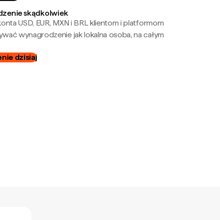
zenie skądkolwiek
onta USD, EUR, MXN i BRL klientom i platformom
wać wynagrodzenie jak lokalna osoba, na całym
ie dzisiaj