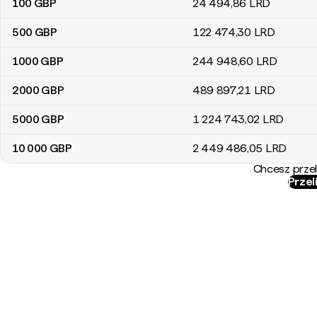
100
GBP
24 494
,86
LRD
500
GBP
122 474
,30
LRD
1000
GBP
244 948
,60
LRD
2000
GBP
489 897
,21
LRD
5000
GBP
1 224 743
,02
LRD
10 000
GBP
2 449 486
,05
LRD
Chcesz przel
Przel