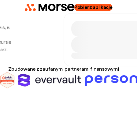
Pobierz aplikację
iś, 8
kursie
arż,
Zbudowane z zaufanymi partnerami finansowymi