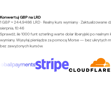
Konwertuj GBP na LRD
1 GBP ≈ 244,9486 LRD · Realny kurs wymiany
·
Zaktualizowane dz
sierpnia, 10:46
Sprawdź, ile 1000 funt szterling warte dolar liberyjski po realnym 
wymiany. Wysyłaj pieniądze za pomocą Morse — bez ukrytych m
bez zawyżonych kursów.