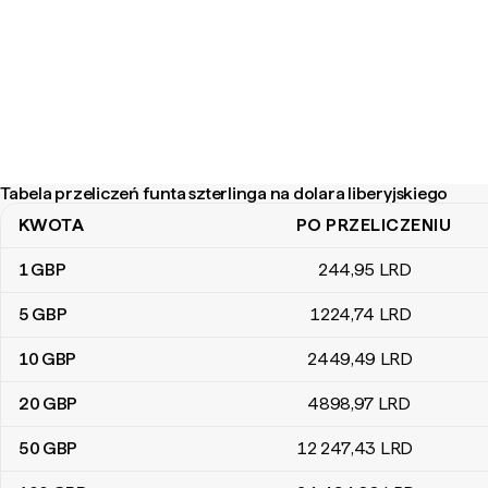
Tabela przeliczeń funta szterlinga na dolara liberyjskiego
KWOTA
PO PRZELICZENIU
Tabela przeliczeń funta szterlinga na dolara liberyjskiego
1
GBP
244
,95
LRD
5
GBP
1224
,74
LRD
10
GBP
2449
,49
LRD
20
GBP
4898
,97
LRD
50
GBP
12 247
,43
LRD