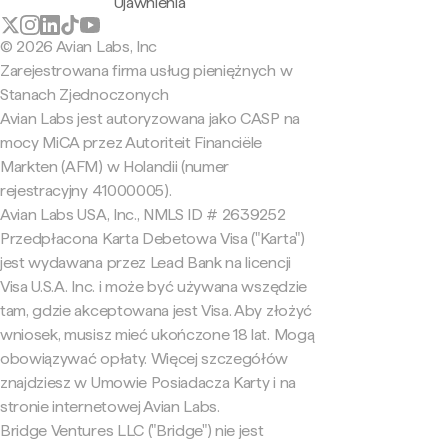
Ujawnienia
© 2026 Avian Labs, Inc
Zarejestrowana firma usług pieniężnych w
Stanach Zjednoczonych
Avian Labs jest autoryzowana jako CASP na
mocy MiCA przez Autoriteit Financiële
Markten (AFM) w Holandii (numer
rejestracyjny 41000005).
Avian Labs USA, Inc., NMLS ID # 2639252
Przedpłacona Karta Debetowa Visa ("Karta")
jest wydawana przez Lead Bank na licencji
Visa U.S.A. Inc. i może być używana wszędzie
tam, gdzie akceptowana jest Visa. Aby złożyć
wniosek, musisz mieć ukończone 18 lat. Mogą
obowiązywać opłaty. Więcej szczegółów
znajdziesz w Umowie Posiadacza Karty i na
stronie internetowej Avian Labs.
Bridge Ventures LLC ("Bridge") nie jest