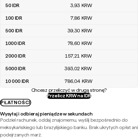
50
IDR
3
,93
KRW
100
IDR
7
,86
KRW
500
IDR
39
,30
KRW
1000
IDR
78
,60
KRW
2000
IDR
157
,21
KRW
5000
IDR
393
,02
KRW
10 000
IDR
786
,04
KRW
Chcesz przeliczyć w drugą stronę?
Przelicz KRW na IDR
PŁATNOŚCI
Wysyłaj i odbieraj pieniądze w sekundach
Podziel rachunek, oddaj znajomemu, wyślij bezpośrednio do
meksykańskiego lub brazylijskiego banku. Brak ukrytych opłat ani
podejrzanych marż.