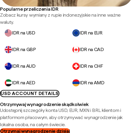
Popularne przeliczenia IDR
Zobacz kursy wymiany z rupie indonezyjskie na inne ważne
waluty.
IDR na USD
IDR na EUR
IDR na GBP
IDR na CAD
IDR na AUD
IDR na CHF
IDR na AED
IDR na AMD
USD ACCOUNT DETAILS
Otrzymywaj wynagrodzenie skądkolwiek
Udostępnij szczegóły konta USD, EUR, MXN i BRL klientom i
platformom płacowym, aby otrzymywać wynagrodzenie jak
lokalna osoba, na całym świecie.
Otrzymaj wynagrodzenie dzisiaj