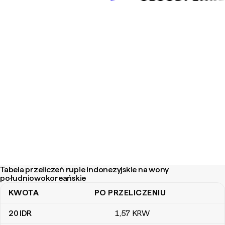
Tabela przeliczeń rupie indonezyjskie na wony
południowokoreańskie
KWOTA
PO PRZELICZENIU
Tabela przeliczeń rupie indonezyjskie na wony południowokorea
20
IDR
1
,57
KRW