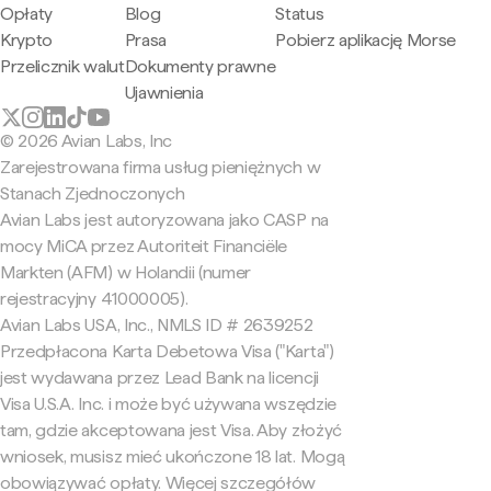
Opłaty
Blog
Status
Krypto
Prasa
Pobierz aplikację Morse
Przelicznik walut
Dokumenty prawne
Ujawnienia
© 2026 Avian Labs, Inc
Zarejestrowana firma usług pieniężnych w
Stanach Zjednoczonych
Avian Labs jest autoryzowana jako CASP na
mocy MiCA przez Autoriteit Financiële
Markten (AFM) w Holandii (numer
rejestracyjny 41000005).
Avian Labs USA, Inc., NMLS ID # 2639252
Przedpłacona Karta Debetowa Visa ("Karta")
jest wydawana przez Lead Bank na licencji
Visa U.S.A. Inc. i może być używana wszędzie
tam, gdzie akceptowana jest Visa. Aby złożyć
wniosek, musisz mieć ukończone 18 lat. Mogą
obowiązywać opłaty. Więcej szczegółów