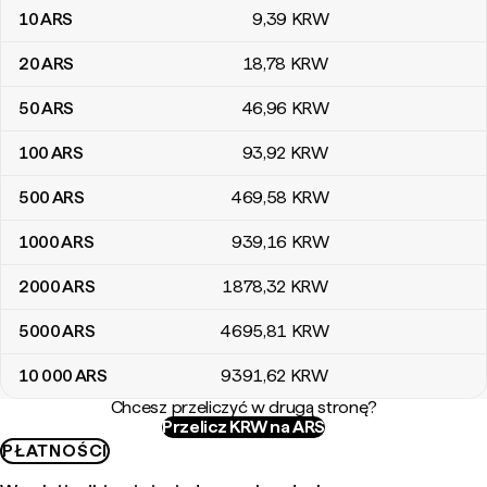
10
ARS
9
,39
KRW
20
ARS
18
,78
KRW
50
ARS
46
,96
KRW
100
ARS
93
,92
KRW
500
ARS
469
,58
KRW
1000
ARS
939
,16
KRW
2000
ARS
1878
,32
KRW
5000
ARS
4695
,81
KRW
10 000
ARS
9391
,62
KRW
Chcesz przeliczyć w drugą stronę?
Przelicz KRW na ARS
PŁATNOŚCI