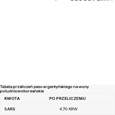
Tabela przeliczeń peso argentyńskiego na wony
południowokoreańskie
KWOTA
PO PRZELICZENIU
Tabela przeliczeń peso argentyńskiego na wony południowokor
5
ARS
4
,70
KRW