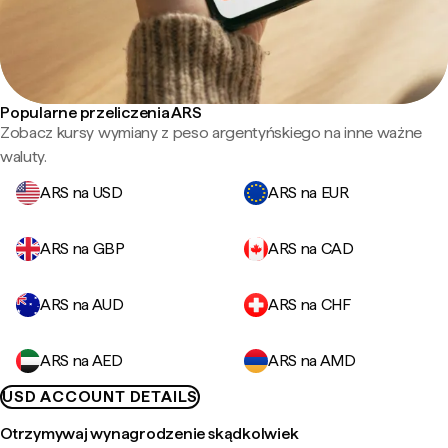
Popularne przeliczenia ARS
Zobacz kursy wymiany z peso argentyńskiego na inne ważne
waluty.
ARS na USD
ARS na EUR
ARS na GBP
ARS na CAD
ARS na AUD
ARS na CHF
ARS na AED
ARS na AMD
USD ACCOUNT DETAILS
Otrzymywaj wynagrodzenie skądkolwiek