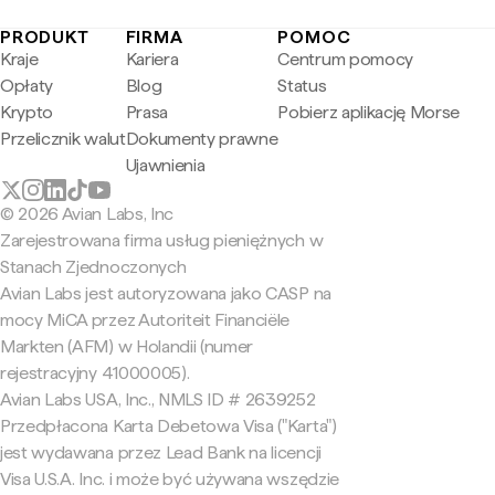
PRODUKT
FIRMA
POMOC
Kraje
Kariera
Centrum pomocy
Opłaty
Blog
Status
Krypto
Prasa
Pobierz aplikację Morse
Przelicznik walut
Dokumenty prawne
Ujawnienia
© 2026 Avian Labs, Inc
Zarejestrowana firma usług pieniężnych w
Stanach Zjednoczonych
Avian Labs jest autoryzowana jako CASP na
mocy MiCA przez Autoriteit Financiële
Markten (AFM) w Holandii (numer
rejestracyjny 41000005).
Avian Labs USA, Inc., NMLS ID # 2639252
Przedpłacona Karta Debetowa Visa ("Karta")
jest wydawana przez Lead Bank na licencji
Visa U.S.A. Inc. i może być używana wszędzie