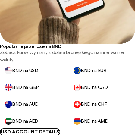
Popularne przeliczenia BND
Zobacz kursy wymiany z dolara brunejskiego na inne ważne
waluty.
BND na USD
BND na EUR
BND na GBP
BND na CAD
BND na AUD
BND na CHF
BND na AED
BND na AMD
USD ACCOUNT DETAILS