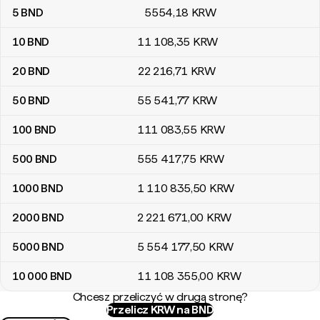
5
BND
5554
,18
KRW
10
BND
11 108
,35
KRW
20
BND
22 216
,71
KRW
50
BND
55 541
,77
KRW
100
BND
111 083
,55
KRW
500
BND
555 417
,75
KRW
1000
BND
1 110 835
,50
KRW
2000
BND
2 221 671
,00
KRW
5000
BND
5 554 177
,50
KRW
10 000
BND
11 108 355
,00
KRW
Chcesz przeliczyć w drugą stronę?
Przelicz KRW na BND