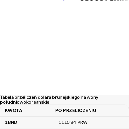
Tabela przeliczeń dolara brunejskiego na wony
południowokoreańskie
KWOTA
PO PRZELICZENIU
Tabela przeliczeń dolara brunejskiego na wony południowokore
1
BND
1110
,84
KRW