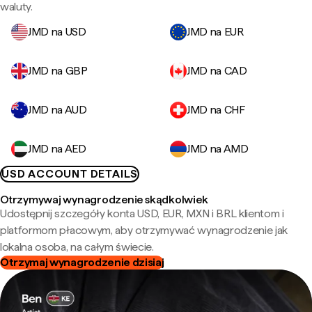
waluty.
JMD na USD
JMD na EUR
JMD na GBP
JMD na CAD
JMD na AUD
JMD na CHF
JMD na AED
JMD na AMD
USD ACCOUNT DETAILS
Otrzymywaj wynagrodzenie skądkolwiek
Udostępnij szczegóły konta USD, EUR, MXN i BRL klientom i
platformom płacowym, aby otrzymywać wynagrodzenie jak
lokalna osoba, na całym świecie.
Otrzymaj wynagrodzenie dzisiaj