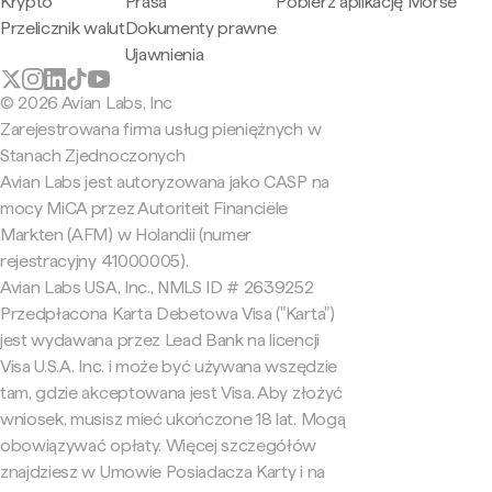
Krypto
Prasa
Pobierz aplikację Morse
Przelicznik walut
Dokumenty prawne
Ujawnienia
© 2026 Avian Labs, Inc
Zarejestrowana firma usług pieniężnych w
Stanach Zjednoczonych
Avian Labs jest autoryzowana jako CASP na
mocy MiCA przez Autoriteit Financiële
Markten (AFM) w Holandii (numer
rejestracyjny 41000005).
Avian Labs USA, Inc., NMLS ID # 2639252
Przedpłacona Karta Debetowa Visa ("Karta")
jest wydawana przez Lead Bank na licencji
Visa U.S.A. Inc. i może być używana wszędzie
tam, gdzie akceptowana jest Visa. Aby złożyć
wniosek, musisz mieć ukończone 18 lat. Mogą
obowiązywać opłaty. Więcej szczegółów
znajdziesz w Umowie Posiadacza Karty i na