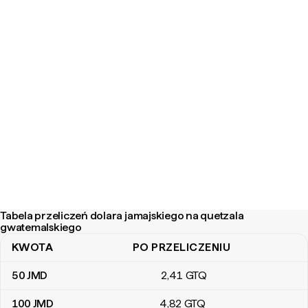
Tabela przeliczeń dolara jamajskiego na quetzala
gwatemalskiego
KWOTA
PO PRZELICZENIU
Tabela przeliczeń dolara jamajskiego na quetzala gwatemalskiego
50
JMD
2
,41
GTQ
100
JMD
4
,82
GTQ