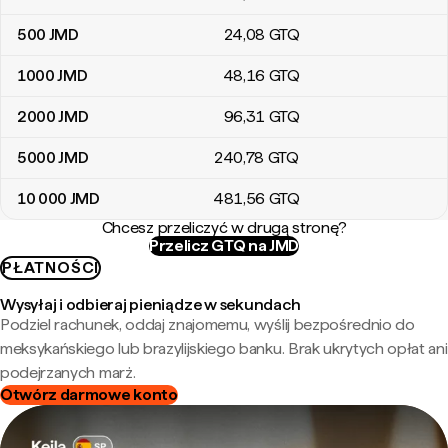
500
JMD
24
,08
GTQ
1000
JMD
48
,16
GTQ
2000
JMD
96
,31
GTQ
5000
JMD
240
,78
GTQ
10 000
JMD
481
,56
GTQ
Chcesz przeliczyć w drugą stronę?
Przelicz GTQ na JMD
PŁATNOŚCI
Wysyłaj i odbieraj pieniądze w sekundach
Podziel rachunek, oddaj znajomemu, wyślij bezpośrednio do
meksykańskiego lub brazylijskiego banku. Brak ukrytych opłat ani
podejrzanych marż.
Otwórz darmowe konto