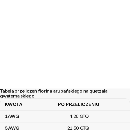
Tabela przeliczeń florina arubańskiego na quetzala
gwatemalskiego
KWOTA
PO PRZELICZENIU
Tabela przeliczeń florina arubańskiego na quetzala gwatemalskie
1
AWG
4
,26
GTQ
5
AWG
21
,30
GTQ