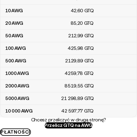
10
AWG
42
,60
GTQ
20
AWG
85
,20
GTQ
50
AWG
212
,99
GTQ
100
AWG
425
,98
GTQ
500
AWG
2129
,89
GTQ
1000
AWG
4259
,78
GTQ
2000
AWG
8519
,55
GTQ
5000
AWG
21 298
,89
GTQ
10 000
AWG
42 597
,77
GTQ
Chcesz przeliczyć w drugą stronę?
Przelicz GTQ na AWG
PŁATNOŚCI