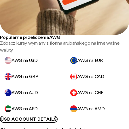
Popularne przeliczenia AWG
Zobacz kursy wymiany z florina arubańskiego na inne ważne
waluty.
AWG na USD
AWG na EUR
AWG na GBP
AWG na CAD
AWG na AUD
AWG na CHF
AWG na AED
AWG na AMD
USD ACCOUNT DETAILS