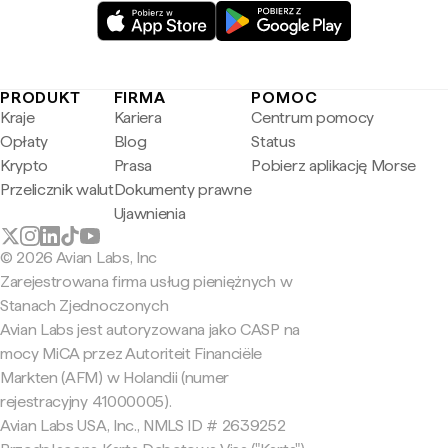
PRODUKT
FIRMA
POMOC
Kraje
Kariera
Centrum pomocy
Opłaty
Blog
Status
Krypto
Prasa
Pobierz aplikację Morse
Przelicznik walut
Dokumenty prawne
Ujawnienia
© 2026 Avian Labs, Inc
Zarejestrowana firma usług pieniężnych w
Stanach Zjednoczonych
Avian Labs jest autoryzowana jako CASP na
mocy MiCA przez Autoriteit Financiële
Markten (AFM) w Holandii (numer
rejestracyjny 41000005).
Avian Labs USA, Inc., NMLS ID # 2639252