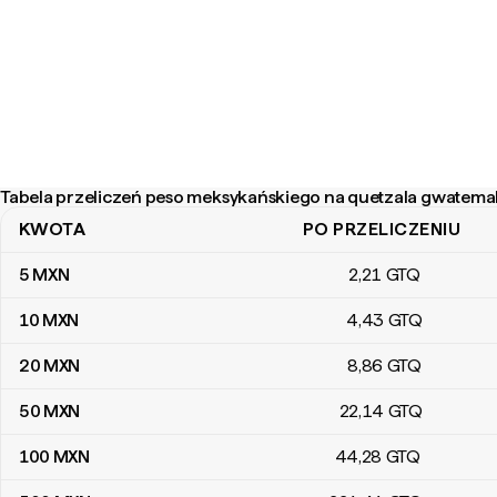
Tabela przeliczeń peso meksykańskiego na quetzala gwatema
KWOTA
PO PRZELICZENIU
Tabela przeliczeń peso meksykańskiego na quetzala gwatemalsk
5
MXN
2
,21
GTQ
10
MXN
4
,43
GTQ
20
MXN
8
,86
GTQ
50
MXN
22
,14
GTQ
100
MXN
44
,28
GTQ