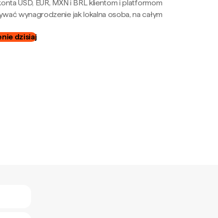
onta USD, EUR, MXN i BRL klientom i platformom
wać wynagrodzenie jak lokalna osoba, na całym
ie dzisiaj