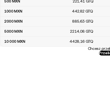
500
MXN
221
,41
GTQ
1000
MXN
442
,82
GTQ
2000
MXN
885
,63
GTQ
5000
MXN
2214
,08
GTQ
10 000
MXN
4428
,16
GTQ
Chcesz przel
Przel