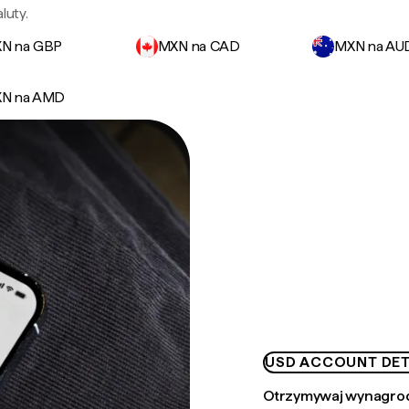
luty.
N na GBP
MXN na CAD
MXN na AU
N na AMD
USD ACCOUNT DET
Otrzymywaj wynagrod