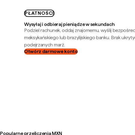
PŁATNOŚCI
Wysyłaj i odbieraj pieniądze w sekundach
Podziel rachunek, oddaj znajomemu, wyślij bezpośre
meksykańskiego lub brazylijskiego banku. Brak ukryty
podejrzanych marż.
Otwórz darmowe konto
Popularne przeliczenia MXN