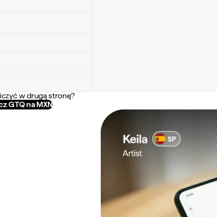
iczyć w drugą stronę?
icz GTQ na MXN