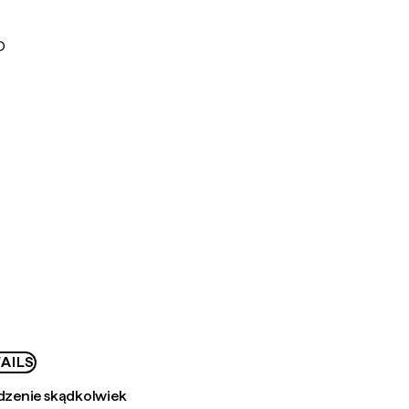
D
AILS
zenie skądkolwiek