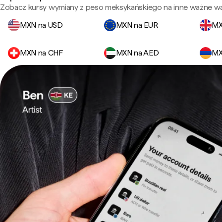
Zobacz kursy wymiany z peso meksykańskiego na inne ważne wa
MXN na USD
MXN na EUR
MX
MXN na CHF
MXN na AED
MX