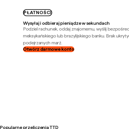
PŁATNOŚCI
Wysyłaj i odbieraj pieniądze w sekundach
Podziel rachunek, oddaj znajomemu, wyślij bezpośre
meksykańskiego lub brazylijskiego banku. Brak ukryty
podejrzanych marż.
Otwórz darmowe konto
Popularne przeliczenia TTD