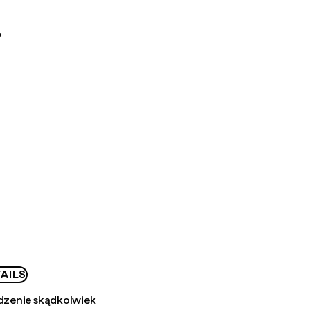
D
AILS
zenie skądkolwiek