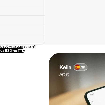
iczyć w drugą stronę?
icz BZD na TTD