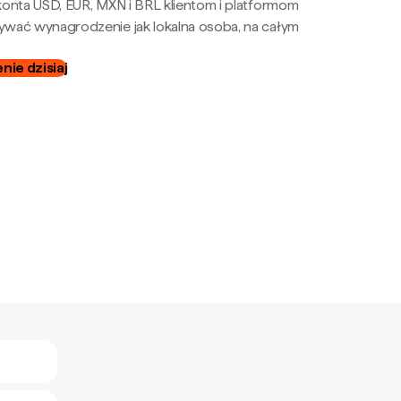
onta USD, EUR, MXN i BRL klientom i platformom
wać wynagrodzenie jak lokalna osoba, na całym
ie dzisiaj