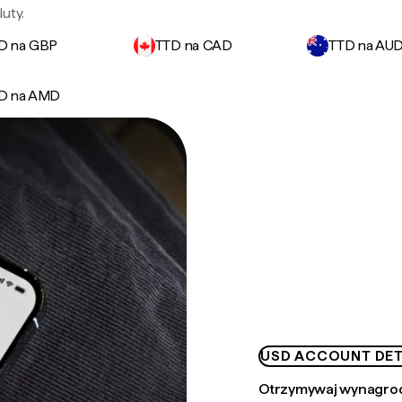
uty.
D na GBP
TTD na CAD
TTD na AU
D na AMD
USD ACCOUNT DET
Otrzymywaj wynagrod