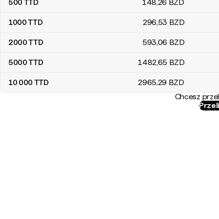
500
TTD
148
,26
BZD
1000
TTD
296
,53
BZD
2000
TTD
593
,06
BZD
5000
TTD
1482
,65
BZD
10 000
TTD
2965
,29
BZD
Chcesz przel
Przel