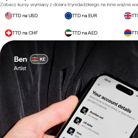
Zobacz kursy wymiany z dolara trynidadzkiego na inne ważne wal
TTD na USD
TTD na EUR
TT
TTD na CHF
TTD na AED
TT