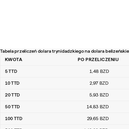
Tabela przeliczeń dolara trynidadzkiego na dolara belizeński
KWOTA
PO PRZELICZENIU
Tabela przeliczeń dolara trynidadzkiego na dolara belizeńskiego
5
TTD
1
,48
BZD
10
TTD
2
,97
BZD
20
TTD
5
,93
BZD
50
TTD
14
,83
BZD
100
TTD
29
,65
BZD