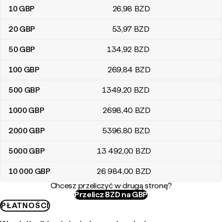
10
GBP
26
,98
BZD
20
GBP
53
,97
BZD
50
GBP
134
,92
BZD
100
GBP
269
,84
BZD
500
GBP
1349
,20
BZD
1000
GBP
2698
,40
BZD
2000
GBP
5396
,80
BZD
5000
GBP
13 492
,00
BZD
10 000
GBP
26 984
,00
BZD
Chcesz przeliczyć w drugą stronę?
Przelicz BZD na GBP
PŁATNOŚCI