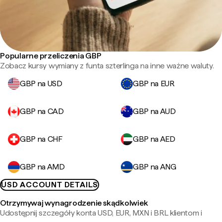
Popularne przeliczenia GBP
Zobacz kursy wymiany z funta szterlinga na inne ważne waluty.
GBP na USD
GBP na EUR
GBP na CAD
GBP na AUD
GBP na CHF
GBP na AED
GBP na AMD
GBP na ANG
USD ACCOUNT DETAILS
Otrzymywaj wynagrodzenie skądkolwiek
Udostępnij szczegóły konta USD, EUR, MXN i BRL klientom i