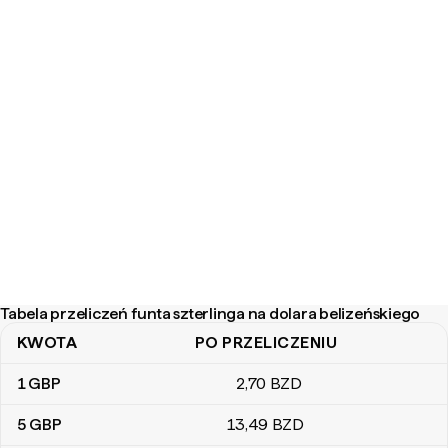
Tabela przeliczeń funta szterlinga na dolara belizeńskiego
KWOTA
PO PRZELICZENIU
Tabela przeliczeń funta szterlinga na dolara belizeńskiego
1
GBP
2
,70
BZD
5
GBP
13
,49
BZD