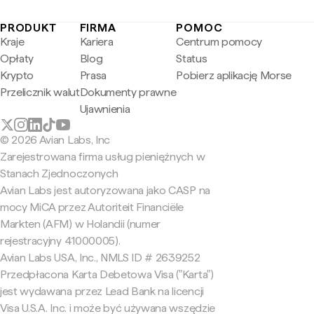
PRODUKT
FIRMA
POMOC
Kraje
Kariera
Centrum pomocy
Opłaty
Blog
Status
Krypto
Prasa
Pobierz aplikację Morse
Przelicznik walut
Dokumenty prawne
Ujawnienia
© 2026 Avian Labs, Inc
Zarejestrowana firma usług pieniężnych w
Stanach Zjednoczonych
Avian Labs jest autoryzowana jako CASP na
mocy MiCA przez Autoriteit Financiële
Markten (AFM) w Holandii (numer
rejestracyjny 41000005).
Avian Labs USA, Inc., NMLS ID # 2639252
Przedpłacona Karta Debetowa Visa ("Karta")
jest wydawana przez Lead Bank na licencji
Visa U.S.A. Inc. i może być używana wszędzie