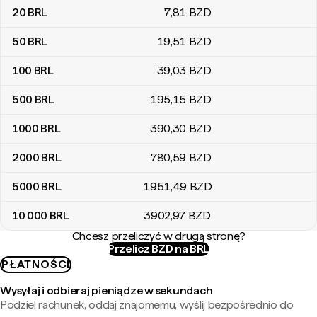
20
BRL
7
,81
BZD
50
BRL
19
,51
BZD
100
BRL
39
,03
BZD
500
BRL
195
,15
BZD
1000
BRL
390
,30
BZD
2000
BRL
780
,59
BZD
5000
BRL
1951
,49
BZD
10 000
BRL
3902
,97
BZD
Chcesz przeliczyć w drugą stronę?
Przelicz BZD na BRL
PŁATNOŚCI
Wysyłaj i odbieraj pieniądze w sekundach
Podziel rachunek, oddaj znajomemu, wyślij bezpośrednio do