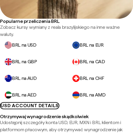
Popularne przeliczenia BRL
Zobacz kursy wymiany z reala brazylijskiego na inne ważne
waluty.
BRL na USD
BRL na EUR
BRL na GBP
BRL na CAD
BRL na AUD
BRL na CHF
BRL na AED
BRL na AMD
USD ACCOUNT DETAILS
Otrzymywaj wynagrodzenie skądkolwiek
Udostępnij szczegóły konta USD, EUR, MXN i BRL klientom i
platformom płacowym, aby otrzymywać wynagrodzenie jak