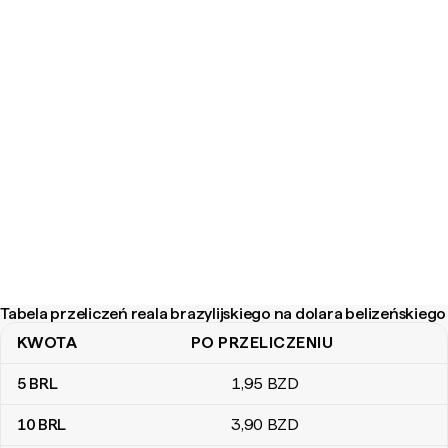
Tabela przeliczeń reala brazylijskiego na dolara belizeńskiego
KWOTA
PO PRZELICZENIU
Tabela przeliczeń reala brazylijskiego na dolara belizeńskiego
5
BRL
1
,95
BZD
10
BRL
3
,90
BZD