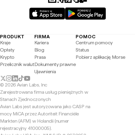
PRODUKT
FIRMA
POMOC
Kraje
Kariera
Centrum pomocy
Opłaty
Blog
Status
Krypto
Prasa
Pobierz aplikację Morse
Przelicznik walut
Dokumenty prawne
Ujawnienia
© 2026 Avian Labs, Inc
Zarejestrowana firma usług pieniężnych w
Stanach Zjednoczonych
Avian Labs jest autoryzowana jako CASP na
mocy MiCA przez Autoriteit Financiële
Markten (AFM) w Holandii (numer
rejestracyjny 41000005).