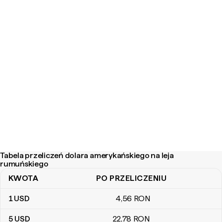
Tabela przeliczeń dolara amerykańskiego na leja
rumuńskiego
KWOTA
PO PRZELICZENIU
Tabela przeliczeń dolara amerykańskiego na leja rumuńskiego
1
USD
4
,56
RON
5
USD
22
,78
RON