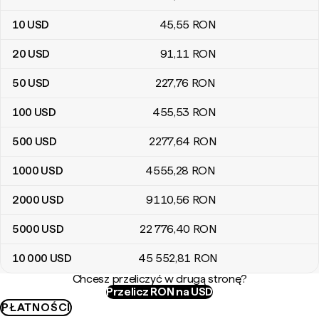
10
USD
45
,55
RON
20
USD
91
,11
RON
50
USD
227
,76
RON
100
USD
455
,53
RON
500
USD
2277
,64
RON
1000
USD
4555
,28
RON
2000
USD
9110
,56
RON
5000
USD
22 776
,40
RON
10 000
USD
45 552
,81
RON
Chcesz przeliczyć w drugą stronę?
Przelicz RON na USD
PŁATNOŚCI