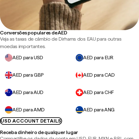
Conversões populares de AED
Veja as taxas de câmbio de Dirhams dos EAU para outras
moedas importantes.
AED para USD
AED para EUR
AED para GBP
AED para CAD
AED para AUD
AED para CHF
AED para AMD
AED para ANG
USD ACCOUNT DETAILS
Receba dinheiro de qualquer lugar
Compartilhe os dados da conta em USD, EUR, MXN e BRL com