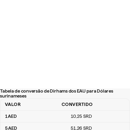
Tabela de conversão de Dirhams dos EAU para Dólares
surinameses
VALOR
CONVERTIDO
Tabela de conversão de Dirhams dos EAU para Dólares surinam
1
AED
10
,25
SRD
5
AED
51
,26
SRD