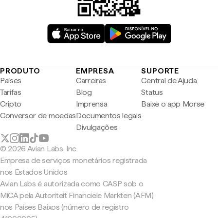
PRODUTO
EMPRESA
SUPORTE
Países
Carreiras
Central de Ajuda
Tarifas
Blog
Status
Cripto
Imprensa
Baixe o app Morse
Conversor de moedas
Documentos legais
Divulgações
© 2026 Avian Labs, Inc
Empresa de serviços monetários registrada
nos Estados Unidos
Avian Labs é autorizada como CASP sob o
MiCA pela Autoriteit Financiële Markten (AFM)
nos Países Baixos (número de registro