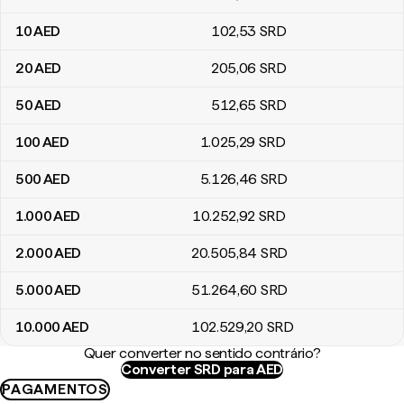
10
AED
102
,53
SRD
20
AED
205
,06
SRD
50
AED
512
,65
SRD
100
AED
1.025
,29
SRD
500
AED
5.126
,46
SRD
1.000
AED
10.252
,92
SRD
2.000
AED
20.505
,84
SRD
5.000
AED
51.264
,60
SRD
10.000
AED
102.529
,20
SRD
Quer converter no sentido contrário?
Converter SRD para AED
PAGAMENTOS