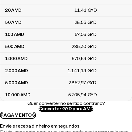
20
AMD
11
,41
GYD
50
AMD
28
,53
GYD
100
AMD
57
,06
GYD
500
AMD
285
,30
GYD
1.000
AMD
570
,59
GYD
2.000
AMD
1.141
,19
GYD
5.000
AMD
2.852
,97
GYD
10.000
AMD
5.705
,94
GYD
Quer converter no sentido contrário?
Converter GYD para AMD
PAGAMENTOS
Envie e receba dinheiro em segundos
Divida uma conta, pague um amigo, envie direto para um banco