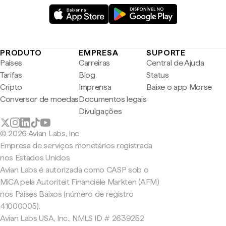
PRODUTO
EMPRESA
SUPORTE
Países
Carreiras
Central de Ajuda
Tarifas
Blog
Status
Cripto
Imprensa
Baixe o app Morse
Conversor de moedas
Documentos legais
Divulgações
© 2026 Avian Labs, Inc
Empresa de serviços monetários registrada
nos Estados Unidos
Avian Labs é autorizada como CASP sob o
MiCA pela Autoriteit Financiële Markten (AFM)
nos Países Baixos (número de registro
41000005).
Avian Labs USA, Inc., NMLS ID # 2639252