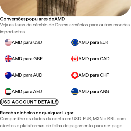
Conversões populares de AMD
Veja as taxas de câmbio de Drams armênios para outras moedas
importantes.
AMD para USD
AMD para EUR
AMD para GBP
AMD para CAD
AMD para AUD
AMD para CHF
AMD para AED
AMD para ANG
USD ACCOUNT DETAILS
Receba dinheiro de qualquer lugar
Compartilhe os dados da conta em USD, EUR, MXN e BRL com
clientes e plataformas de folha de pagamento para ser pago