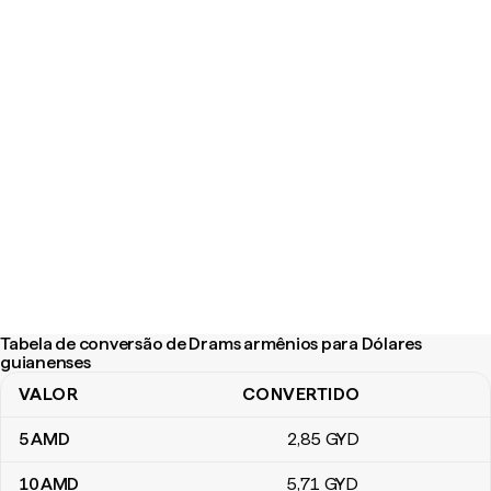
Tabela de conversão de Drams armênios para Dólares
guianenses
VALOR
CONVERTIDO
Tabela de conversão de Drams armênios para Dólares guianens
5
AMD
2
,85
GYD
10
AMD
5
,71
GYD