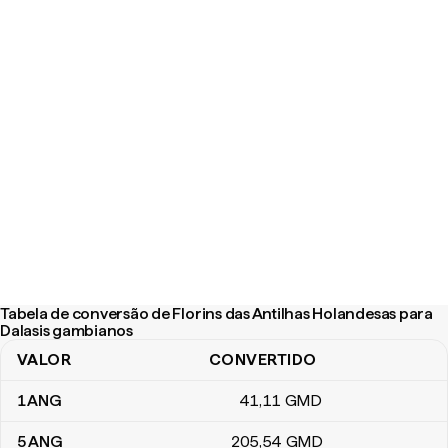
Tabela de conversão de Florins das Antilhas Holandesas para
Dalasis gambianos
VALOR
CONVERTIDO
Tabela de conversão de Florins das Antilhas Holandesas para Da
1
ANG
41
,11
GMD
5
ANG
205
,54
GMD