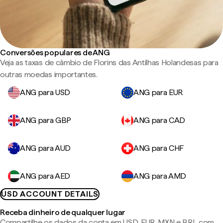
Conversões populares de ANG
Veja as taxas de câmbio de Florins das Antilhas Holandesas para
outras moedas importantes.
ANG para USD
ANG para EUR
ANG para GBP
ANG para CAD
ANG para AUD
ANG para CHF
ANG para AED
ANG para AMD
USD ACCOUNT DETAILS
Receba dinheiro de qualquer lugar
Compartilhe os dados da conta em USD, EUR, MXN e BRL com