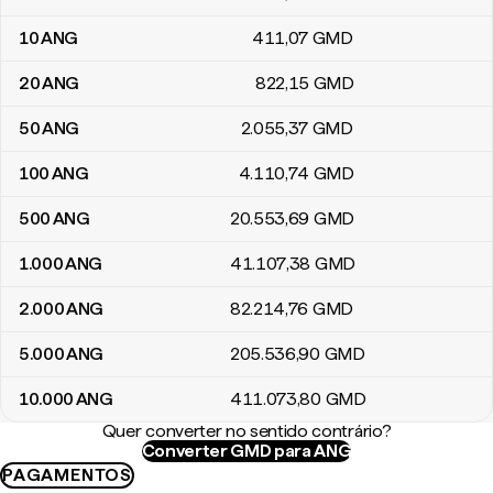
10
ANG
411
,07
GMD
20
ANG
822
,15
GMD
50
ANG
2.055
,37
GMD
100
ANG
4.110
,74
GMD
500
ANG
20.553
,69
GMD
1.000
ANG
41.107
,38
GMD
2.000
ANG
82.214
,76
GMD
5.000
ANG
205.536
,90
GMD
10.000
ANG
411.073
,80
GMD
Quer converter no sentido contrário?
Converter GMD para ANG
PAGAMENTOS