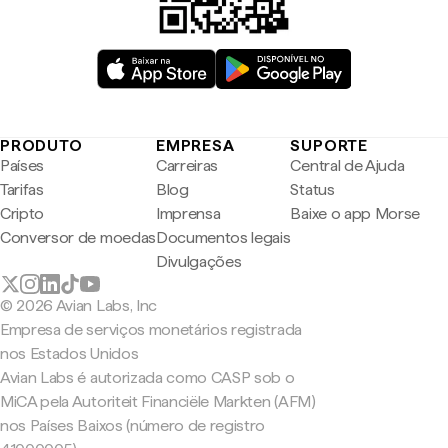
PRODUTO
EMPRESA
SUPORTE
Países
Carreiras
Central de Ajuda
Tarifas
Blog
Status
Cripto
Imprensa
Baixe o app Morse
Conversor de moedas
Documentos legais
Divulgações
© 2026 Avian Labs, Inc
Empresa de serviços monetários registrada
nos Estados Unidos
Avian Labs é autorizada como CASP sob o
MiCA pela Autoriteit Financiële Markten (AFM)
nos Países Baixos (número de registro