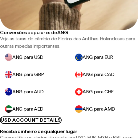
Conversões populares de ANG
Veja as taxas de câmbio de Florins das Antilhas Holandesas para
outras moedas importantes.
ANG para USD
ANG para EUR
ANG para GBP
ANG para CAD
ANG para AUD
ANG para CHF
ANG para AED
ANG para AMD
USD ACCOUNT DETAILS
Receba dinheiro de qualquer lugar
Compartilhe os dados da conta em USD, EUR, MXN e BRL com