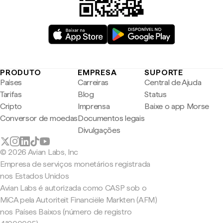
PRODUTO
EMPRESA
SUPORTE
Países
Carreiras
Central de Ajuda
Tarifas
Blog
Status
Cripto
Imprensa
Baixe o app Morse
Conversor de moedas
Documentos legais
Divulgações
© 2026 Avian Labs, Inc
Empresa de serviços monetários registrada
nos Estados Unidos
Avian Labs é autorizada como CASP sob o
MiCA pela Autoriteit Financiële Markten (AFM)
nos Países Baixos (número de registro