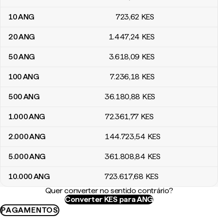
10
ANG
723
,62
KES
20
ANG
1.447
,24
KES
50
ANG
3.618
,09
KES
100
ANG
7.236
,18
KES
500
ANG
36.180
,88
KES
1.000
ANG
72.361
,77
KES
2.000
ANG
144.723
,54
KES
5.000
ANG
361.808
,84
KES
10.000
ANG
723.617
,68
KES
Quer converter no sentido contrário?
Converter KES para ANG
PAGAMENTOS