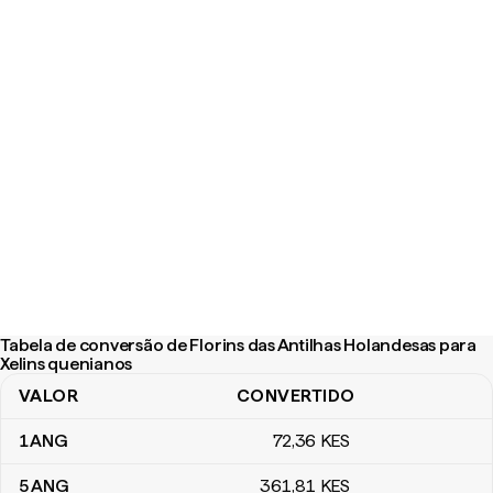
Tabela de conversão de Florins das Antilhas Holandesas para
Xelins quenianos
VALOR
CONVERTIDO
Tabela de conversão de Florins das Antilhas Holandesas para Xel
1
ANG
72
,36
KES
5
ANG
361
,81
KES