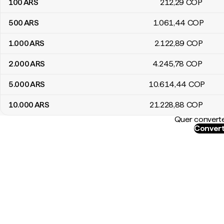
100
ARS
212
,29
COP
500
ARS
1.061
,44
COP
1.000
ARS
2.122
,89
COP
2.000
ARS
4.245
,78
COP
5.000
ARS
10.614
,44
COP
10.000
ARS
21.228
,88
COP
Quer converte
Convert