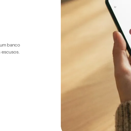
a um banco
s escusos.