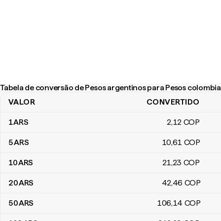
Tabela de conversão de Pesos argentinos para Pesos colombi
VALOR
CONVERTIDO
Tabela de conversão de Pesos argentinos para Pesos colombia
1
ARS
2
,12
COP
5
ARS
10
,61
COP
10
ARS
21
,23
COP
20
ARS
42
,46
COP
50
ARS
106
,14
COP