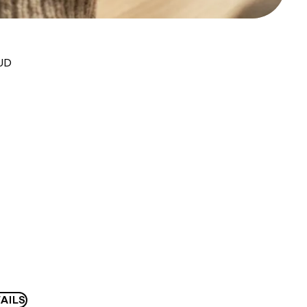
AUD
AILS