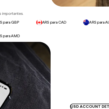
s importantes.
S para GBP
ARS para CAD
ARS para 
S para AMD
USD ACCOUNT DET