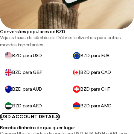
Conversões populares de BZD
Veja as taxas de câmbio de Dólares belizenhos para outras
moedas importantes.
BZD para USD
BZD para EUR
BZD para GBP
BZD para CAD
BZD para AUD
BZD para CHF
BZD para AED
BZD para AMD
USD ACCOUNT DETAILS
Receba dinheiro de qualquer lugar
Compartilhe os dados da conta em USD, EUR, MXN e BRL com