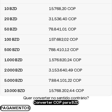
10
BZD
15.768
,20
COP
20
BZD
31.536
,40
COP
50
BZD
78.841
,01
COP
100
BZD
157.682
,02
COP
500
BZD
788.410
,12
COP
1.000
BZD
1.576.820
,24
COP
2.000
BZD
3.153.640
,49
COP
5.000
BZD
7.884.101
,22
COP
10.000
BZD
15.768.202
,44
COP
Quer converter no sentido contrário?
Converter COP para BZD
PAGAMENTOS