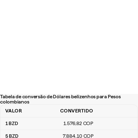
Tabela de conversão de Dólares belizenhos para Pesos
colombianos
VALOR
CONVERTIDO
Tabela de conversão de Dólares belizenhos para Pesos colombi
1
BZD
1.576
,82
COP
5
BZD
7.884
,10
COP