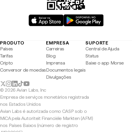
PRODUTO
EMPRESA
SUPORTE
Países
Carreiras
Central de Ajuda
Tarifas
Blog
Status
Cripto
Imprensa
Baixe o app Morse
Conversor de moedas
Documentos legais
Divulgações
© 2026 Avian Labs, Inc
Empresa de serviços monetários registrada
nos Estados Unidos
Avian Labs é autorizada como CASP sob o
MiCA pela Autoriteit Financiële Markten (AFM)
nos Países Baixos (número de registro