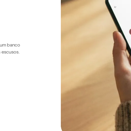
a um banco
s escusos.