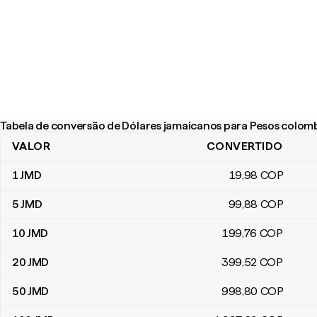
Tabela de conversão de Dólares jamaicanos para Pesos colom
VALOR
CONVERTIDO
Tabela de conversão de Dólares jamaicanos para Pesos colombi
1
JMD
19
,98
COP
5
JMD
99
,88
COP
10
JMD
199
,76
COP
20
JMD
399
,52
COP
50
JMD
998
,80
COP