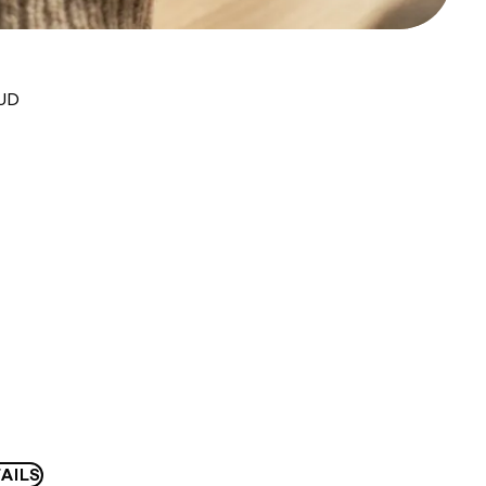
AUD
AILS