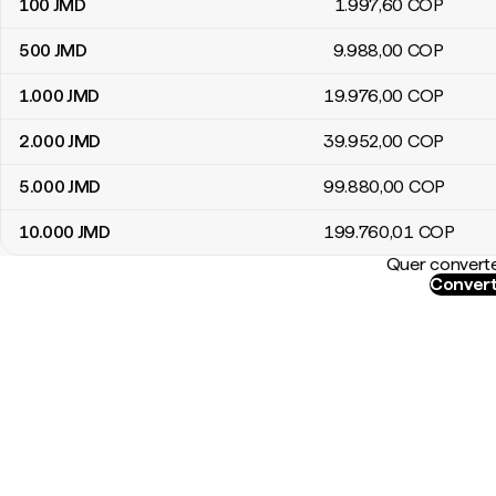
100
JMD
1.997
,60
COP
500
JMD
9.988
,00
COP
1.000
JMD
19.976
,00
COP
2.000
JMD
39.952
,00
COP
5.000
JMD
99.880
,00
COP
10.000
JMD
199.760
,01
COP
Quer converte
Convert